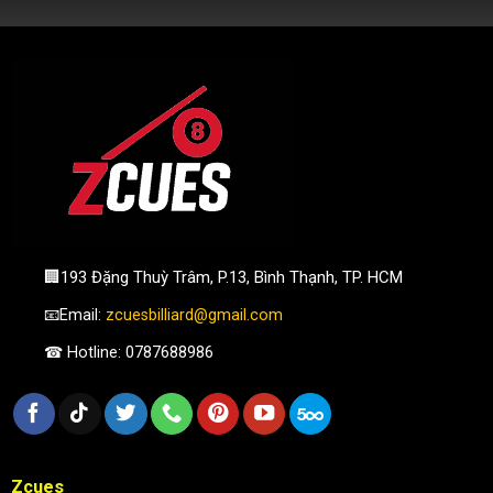
🏢193 Đặng Thuỳ Trâm, P.13, Bình Thạnh, TP. HCM
📧Email:
zcuesbilliard@gmail.com
☎ Hotline: 0787688986
Zcues