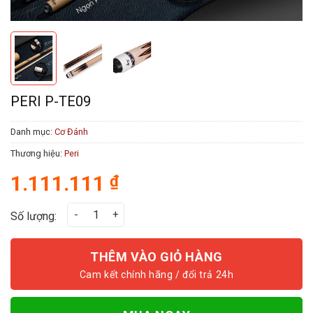
PERI P-TE09
Danh mục:
Cơ Đánh
Thương hiệu:
Peri
1.111.111
₫
Peri P-TE09 số lượng
Số lượng:
THÊM VÀO GIỎ HÀNG