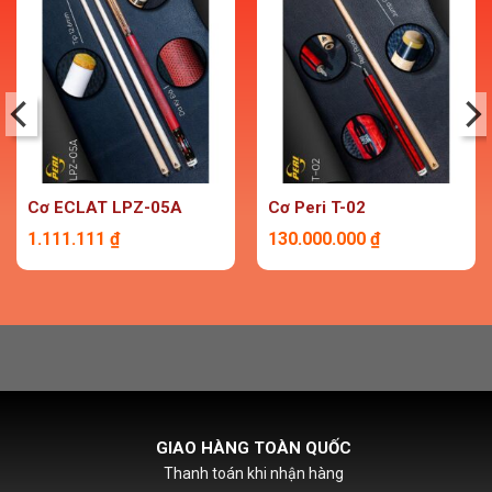
Cơ ECLAT LPZ-05A
Cơ Peri T-02
1.111.111
₫
130.000.000
₫
HỖ TRỢ PHÍ SHIPCOD
Với đơn hàng chỉ từ 500k