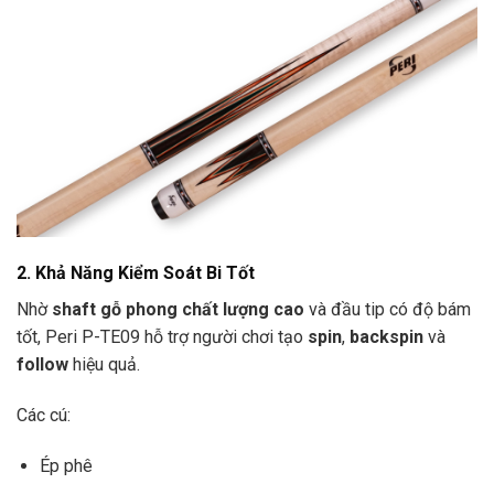
2. Khả Năng Kiểm Soát Bi Tốt
Nhờ
shaft gỗ phong chất lượng cao
và đầu tip có độ bám
tốt, Peri P-TE09 hỗ trợ người chơi tạo
spin
,
backspin
và
follow
hiệu quả.
Các cú:
Ép phê