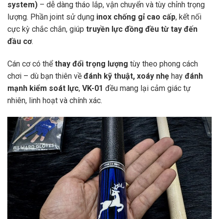
system)
– dễ dàng tháo lắp, vận chuyển và tùy chỉnh trọng
lượng. Phần joint sử dụng
inox chống gỉ cao cấp
, kết nối
cực kỳ chắc chắn, giúp
truyền lực đồng đều từ tay đến
đầu cơ
.
Cán cơ có thể
thay đổi trọng lượng
tùy theo phong cách
chơi – dù bạn thiên về
đánh kỹ thuật, xoáy nhẹ
hay
đánh
mạnh kiểm soát lực
,
VK-01
đều mang lại cảm giác tự
nhiên, linh hoạt và chính xác.