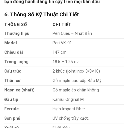
bạn đồng hành đáng tin cậy trên mọi bàn đấu
.
6. Thông Số Kỹ Thuật Chi Tiết
THÔNG SỐ
CHI TIẾT
Thương hiệu
Peri Cues – Nhật Bản
Model
Peri VK-01
Chiều dài
147 cm
Trọng lượng
18.5 – 19.5 oz
Cấu trúc
2 khúc (joint inox 3/8×10)
Thân cơ
Gỗ maple cao cấp Bắc Mỹ
Ngọn cơ (shaft)
Gỗ maple ép chân không
Đầu tip
Kamui Original M
Ferrule
High Impact Fiber
Sơn phủ
UV chống trầy xước
Xuất xứ
Nhật Bản