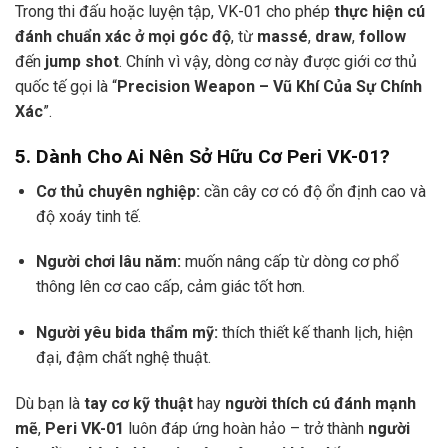
Trong thi đấu hoặc luyện tập, VK-01 cho phép
thực hiện cú
đánh chuẩn xác ở mọi góc độ
, từ
massé
,
draw
,
follow
đến
jump shot
. Chính vì vậy, dòng cơ này được giới cơ thủ
quốc tế gọi là “
Precision Weapon – Vũ Khí Của Sự Chính
Xác
”.
5. Dành Cho Ai Nên Sở Hữu Cơ Peri VK-01?
Cơ thủ chuyên nghiệp:
cần cây cơ có độ ổn định cao và
độ xoáy tinh tế.
Người chơi lâu năm:
muốn nâng cấp từ dòng cơ phổ
thông lên cơ cao cấp, cảm giác tốt hơn.
Người yêu bida thẩm mỹ:
thích thiết kế thanh lịch, hiện
đại, đậm chất nghệ thuật.
Dù bạn là
tay cơ kỹ thuật
hay
người thích cú đánh mạnh
mẽ
,
Peri VK-01
luôn đáp ứng hoàn hảo – trở thành
người