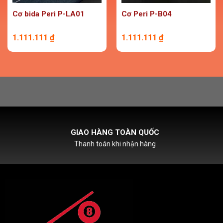
Cơ bida Peri P-LA01
Cơ Peri P-B04
1.111.111
₫
1.111.111
₫
HỖ TRỢ PHÍ SHIPCOD
Với đơn hàng chỉ từ 500k