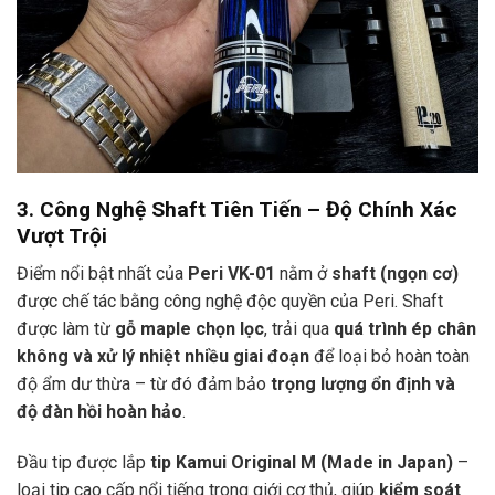
3. Công Nghệ Shaft Tiên Tiến – Độ Chính Xác
Vượt Trội
Điểm nổi bật nhất của
Peri VK-01
nằm ở
shaft (ngọn cơ)
được chế tác bằng công nghệ độc quyền của Peri. Shaft
được làm từ
gỗ maple chọn lọc
, trải qua
quá trình ép chân
không và xử lý nhiệt nhiều giai đoạn
để loại bỏ hoàn toàn
độ ẩm dư thừa – từ đó đảm bảo
trọng lượng ổn định và
độ đàn hồi hoàn hảo
.
Đầu tip được lắp
tip Kamui Original M (Made in Japan)
–
loại tip cao cấp nổi tiếng trong giới cơ thủ, giúp
kiểm soát