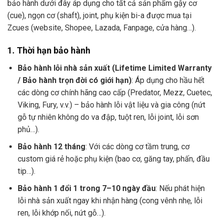
bảo hành dưới đây áp dụng cho tất cả sản phẩm gậy cơ
(cue), ngọn cơ (shaft), joint, phụ kiện bi-a được mua tại
Zcues (website, Shopee, Lazada, Fanpage, cửa hàng…).
1. Thời hạn bảo hành
Bảo hành lỗi nhà sản xuất (Lifetime Limited Warranty
/ Bảo hành trọn đời có giới hạn)
: Áp dụng cho hầu hết
các dòng cơ chính hãng cao cấp (Predator, Mezz, Cuetec,
Viking, Fury, v.v.) – bảo hành lỗi vật liệu và gia công (nứt
gỗ tự nhiên không do va đập, tuột ren, lỗi joint, lỗi sơn
phủ…).
Bảo hành 12 tháng
: Với các dòng cơ tầm trung, cơ
custom giá rẻ hoặc phụ kiện (bao cơ, găng tay, phấn, đầu
tip…).
Bảo hành 1 đổi 1 trong 7–10 ngày đầu
: Nếu phát hiện
lỗi nhà sản xuất ngay khi nhận hàng (cong vênh nhẹ, lỗi
ren, lỗi khớp nối, nứt gỗ…).