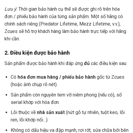
Lưu ý
: Thời gian bảo hành cụ thể sẽ được ghi rõ trên hóa
đơn / phiếu bảo hành của từng sản phẩm. Một số hãng có
chính sách riêng (Predator Lifetime, Mezz Lifetime, v.v.),
Zcues sẽ hỗ trợ khách hàng làm bảo hành trực tiếp với hãng
khi cần.
2. Điều kiện được bảo hành
Sản phẩm được bảo hành khi đáp ứng
đủ
các điều kiện sau:
Có
hóa đơn mua hàng / phiếu bảo hành
gốc từ Zcues
(hoặc ảnh chụp rõ nét).
Sản phẩm còn nguyên tem vỡ niêm phong (nếu có), số
serial khớp với hóa đơn.
Lỗi thuộc về
nhà sản xuất
(nứt gỗ tự nhiên, tuột keo, lỗi
ren, lỗi khớp nối…).
Không có dấu hiệu va đập mạnh, rơi rớt, sửa chữa bởi bên