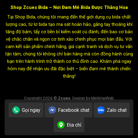
Shop Zcues Bida – Nơi Đam Mê Bida Được Thăng Hoa
Tại Shop Bida, chúng tôi mang đến thế giới dụng cụ bida chất
lượng cao, từ lơ bida tạo ma sát hoàn hảo, găng tay thoáng khí
tăng độ bám, tẩy cơ bền bỉ kiểm soát cú đánh, đến bao cơ bảo
vệ chắc chắn và ngọn cơ tinh xảo chinh phục mọi bàn đấu. Với
cam kết sản phẩm chính hãng, giá cạnh tranh và dịch vụ tư vấn
tận tâm, chúng tôi không chỉ bán hàng mà còn đồng hành cùng
bạn trên hành trình trở thành cơ thủ đỉnh cao. Khám phá ngay
hôm nay để nhận ưu đãi đặc biệt – biến đam mê thành chiến
thắng!
Copyright 2026 ©
Zcues
. Design by MinhHaiWeb
Gọi ngay
Facebook chat
Zalo chat
Địa chỉ