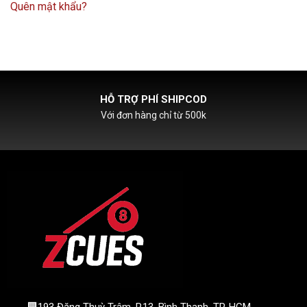
Quên mật khẩu?
HỖ TRỢ PHÍ SHIPCOD
Với đơn hàng chỉ từ 500k
🏢193 Đặng Thuỳ Trâm, P.13, Bình Thạnh, TP. HCM