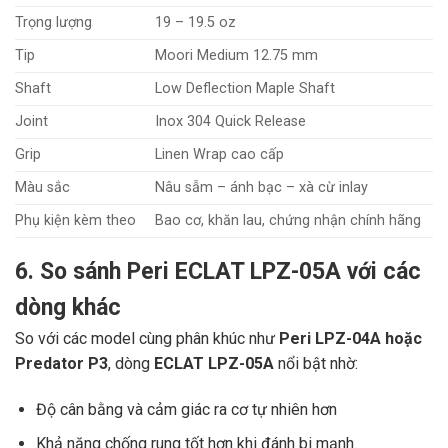
Trọng lượng
19 – 19.5 oz
Tip
Moori Medium 12.75 mm
Shaft
Low Deflection Maple Shaft
Joint
Inox 304 Quick Release
Grip
Linen Wrap cao cấp
Màu sắc
Nâu sẫm – ánh bạc – xà cừ inlay
Phụ kiện kèm theo
Bao cơ, khăn lau, chứng nhận chính hãng
6. So sánh Peri ECLAT LPZ-05A với các
dòng khác
So với các model cùng phân khúc như
Peri LPZ-04A hoặc
Predator P3
, dòng
ECLAT LPZ-05A
nổi bật nhờ:
Độ cân bằng và cảm giác ra cơ tự nhiên hơn
Khả năng chống rung tốt hơn khi đánh bi mạnh