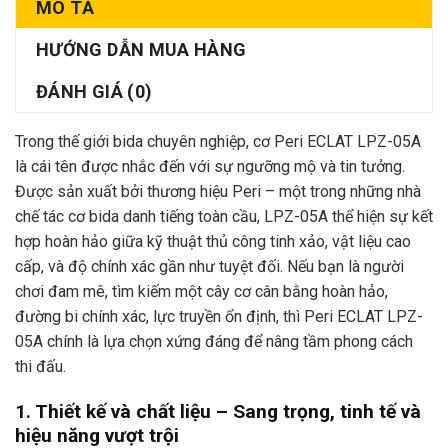
MÔ TẢ
HƯỚNG DẪN MUA HÀNG
ĐÁNH GIÁ (0)
Trong thế giới bida chuyên nghiệp, cơ Peri ECLAT LPZ-05A
là cái tên được nhắc đến với sự ngưỡng mộ và tin tưởng.
Được sản xuất bởi thương hiệu Peri – một trong những nhà
chế tác cơ bida danh tiếng toàn cầu, LPZ-05A thể hiện sự kết
hợp hoàn hảo giữa kỹ thuật thủ công tinh xảo, vật liệu cao
cấp, và độ chính xác gần như tuyệt đối. Nếu bạn là người
chơi đam mê, tìm kiếm một cây cơ cân bằng hoàn hảo,
đường bi chính xác, lực truyền ổn định, thì Peri ECLAT LPZ-
05A chính là lựa chọn xứng đáng để nâng tầm phong cách
thi đấu.
1. Thiết kế và chất liệu – Sang trọng, tinh tế và
hiệu năng vượt trội