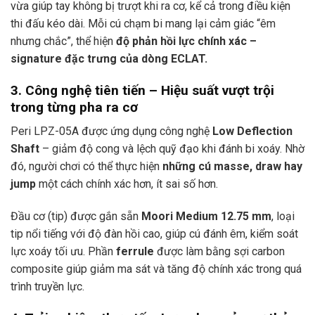
vừa giúp tay không bị trượt khi ra cơ, kể cả trong điều kiện
thi đấu kéo dài. Mỗi cú chạm bi mang lại cảm giác “êm
nhưng chắc”, thể hiện
độ phản hồi lực chính xác –
signature đặc trưng của dòng ECLAT.
3. Công nghệ tiên tiến – Hiệu suất vượt trội
trong từng pha ra cơ
Peri LPZ-05A được ứng dụng công nghệ
Low Deflection
Shaft
– giảm độ cong và lệch quỹ đạo khi đánh bi xoáy. Nhờ
đó, người chơi có thể thực hiện
những cú masse, draw hay
jump
một cách chính xác hơn, ít sai số hơn.
Đầu cơ (tip) được gắn sẵn
Moori Medium 12.75 mm
, loại
tip nổi tiếng với độ đàn hồi cao, giúp cú đánh êm, kiểm soát
lực xoáy tối ưu. Phần
ferrule
được làm bằng sợi carbon
composite giúp giảm ma sát và tăng độ chính xác trong quá
trình truyền lực.