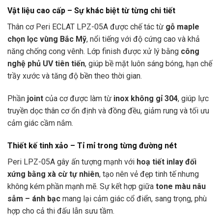
Vật liệu cao cấp – Sự khác biệt từ từng chi tiết
Thân cơ Peri ECLAT LPZ-05A được chế tác từ
gỗ maple
chọn lọc vùng Bắc Mỹ
, nổi tiếng với độ cứng cao và khả
năng chống cong vênh. Lớp finish được xử lý bằng
công
nghệ phủ UV tiên tiến
, giúp bề mặt luôn sáng bóng, hạn chế
trầy xước và tăng độ bền theo thời gian.
Phần
joint
của cơ được làm từ
inox không gỉ 304
, giúp lực
truyền dọc thân cơ ổn định và đồng đều, giảm rung và tối ưu
cảm giác cầm nắm.
Thiết kế tinh xảo – Tỉ mỉ trong từng đường nét
Peri LPZ-05A gây ấn tượng mạnh với
hoạ tiết inlay đối
xứng bằng xà cừ tự nhiên
, tạo nên vẻ đẹp tinh tế nhưng
không kém phần mạnh mẽ. Sự kết hợp giữa
tone màu nâu
sẫm – ánh bạc
mang lại cảm giác cổ điển, sang trọng, phù
hợp cho cả thi đấu lẫn sưu tầm.