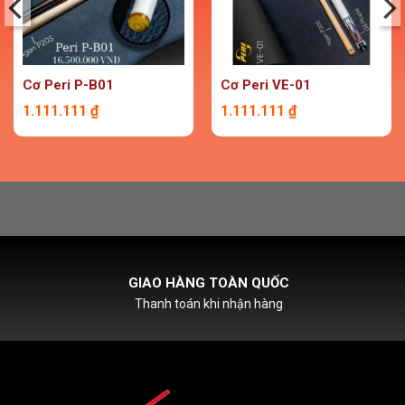
Cơ Peri P-B01
Cơ Peri VE-01
1.111.111
₫
1.111.111
₫
HỖ TRỢ PHÍ SHIPCOD
Với đơn hàng chỉ từ 500k