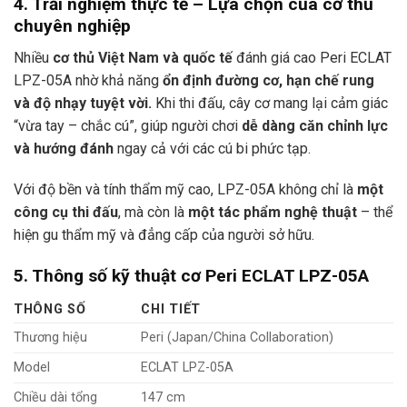
4. Trải nghiệm thực tế – Lựa chọn của cơ thủ
chuyên nghiệp
Nhiều
cơ thủ Việt Nam và quốc tế
đánh giá cao Peri ECLAT
LPZ-05A nhờ khả năng
ổn định đường cơ, hạn chế rung
và độ nhạy tuyệt vời.
Khi thi đấu, cây cơ mang lại cảm giác
“vừa tay – chắc cú”, giúp người chơi
dễ dàng căn chỉnh lực
và hướng đánh
ngay cả với các cú bi phức tạp.
Với độ bền và tính thẩm mỹ cao, LPZ-05A không chỉ là
một
công cụ thi đấu
, mà còn là
một tác phẩm nghệ thuật
– thể
hiện gu thẩm mỹ và đẳng cấp của người sở hữu.
5. Thông số kỹ thuật cơ Peri ECLAT LPZ-05A
THÔNG SỐ
CHI TIẾT
Thương hiệu
Peri (Japan/China Collaboration)
Model
ECLAT LPZ-05A
Chiều dài tổng
147 cm