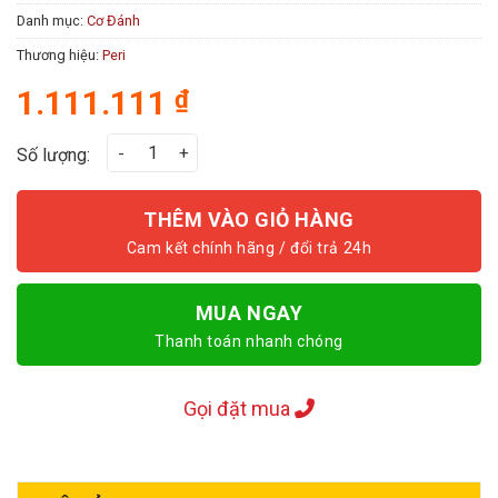
Danh mục:
Cơ Đánh
Thương hiệu:
Peri
1.111.111
₫
Cơ ECLAT LPZ-05A số lượng
Số lượng:
THÊM VÀO GIỎ HÀNG
MUA NGAY
Thanh toán nhanh chóng
Gọi đặt mua