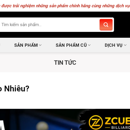
 được trải nghiệm những sản phẩm chính hãng cùng những dịch vụ 
m
ếm:
U
SẢN PHẨM
SẢN PHẨM CŨ
DỊCH VỤ
TIN TỨC
o Nhiêu?