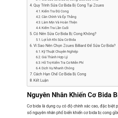
Quy Trình Sửa Cơ Bida Bị Cong Tại Zcues
Kiểm Tra Độ Cong
Cân Chỉnh Và Ép Thẳng
Làm Mịn Và Hoàn Thiện
Kiểm Tra Lần Cuối
Có Nên Sửa Cơ Bida Bị Cong Không?
Lợi Ích Khi Sửa Cơ Bida
Vì Sao Nên Chọn Zcues Billiard Để Sửa Cơ Bida?
Kỹ Thuật Chuyên Nghiệp
Giá Thành Hợp Lý
Hỗ Trợ Kiểm Tra Cơ Miễn Phí
Dịch Vụ Nhanh Chóng
Cách Hạn Chế Cơ Bida Bị Cong
Kết Luận
Nguyên Nhân Khiến Cơ Bida B
Cơ bida là dụng cụ có độ chính xác cao, đặc biệt
số nguyên nhân phổ biến khiến cơ bida bị cong gồ