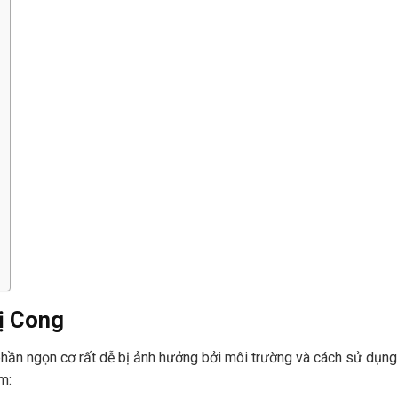
ị Con
g
 phần ngọn cơ rất dễ bị ảnh hưởng bởi môi trường và cách sử dụng
m: