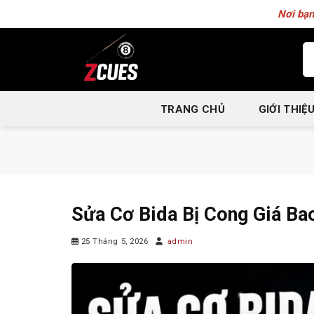
Skip
Nơi bạn
to
content
Tì
ki
TRANG CHỦ
GIỚI THIỆ
Sửa Cơ Bida Bị Cong Giá Ba
25 Tháng 5, 2026
admin