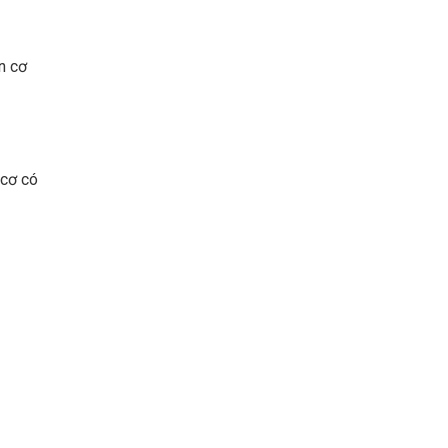
n cơ
 cơ có