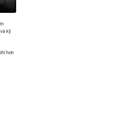
ên
 và kỹ
phí hơn