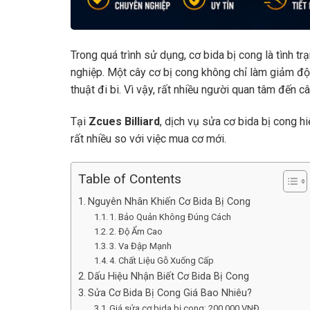
Trong quá trình sử dụng, cơ bida bị cong là tình t
nghiệp. Một cây cơ bị cong không chỉ làm giảm độ
thuật đi bi. Vì vậy, rất nhiều người quan tâm đến c
Tại
Zcues Billiard
, dịch vụ sửa cơ bida bị cong h
rất nhiều so với việc mua cơ mới.
Table of Contents
Nguyên Nhân Khiến Cơ Bida Bị Cong
1. Bảo Quản Không Đúng Cách
2. Độ Ẩm Cao
3. Va Đập Mạnh
4. Chất Liệu Gỗ Xuống Cấp
Dấu Hiệu Nhận Biết Cơ Bida Bị Cong
Sửa Cơ Bida Bị Cong Giá Bao Nhiêu?
Giá sửa cơ bida bị cong: 200.000 VNĐ