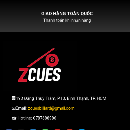
HỖ TRỢ PHÍ SHIPCOD
Với đơn hàng chỉ từ 500k
🏢193 Đặng Thuỳ Trâm, P.13, Bình Thạnh, TP. HCM
📧Email:
zcuesbilliard@gmail.com
☎ Hotline: 0787688986