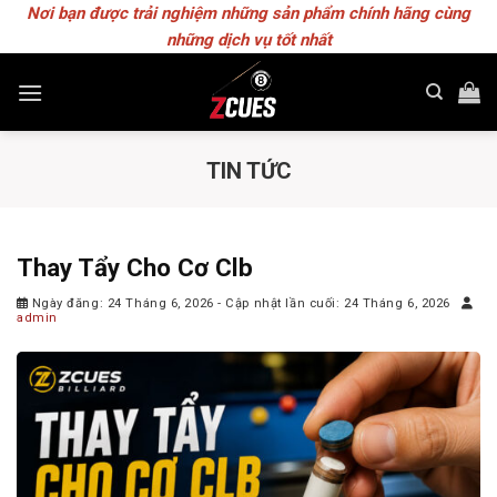
Skip
Nơi bạn được trải nghiệm những sản phẩm chính hãng cùng
to
những dịch vụ tốt nhất
content
TIN TỨC
Thay Tẩy Cho Cơ Clb
Ngày đăng: 24 Tháng 6, 2026
- Cập nhật lần cuối: 24 Tháng 6, 2026
admin