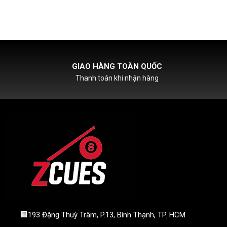
HỖ TRỢ PHÍ SHIPCOD
Với đơn hàng chỉ từ 500k
🏢193 Đặng Thuỳ Trâm, P.13, Bình Thạnh, TP. HCM