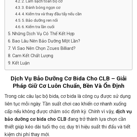
2. Làm sạch toàn bộ cơ
3. Đánh bóng ngọn cơ
4. Kiểm tra và thay đầu tẩy nếu cần
5. Bảo dưỡng ren nối
6. Kiểm tra lần cuối
Những Dịch Vụ Có Thể Kết Hợp
Bao Lâu Nên Bảo Dưỡng Một Lần?
Vì Sao Nên Chọn Zcues Billiard?
Cam Kết Chất Lượng
Kết Luận
Dịch Vụ Bảo Dưỡng Cơ Bida Cho CLB – Giải
Pháp Giữ Cơ Luôn Chuẩn, Bền Và Ổn Định
Trong các câu lạc bộ bida, cơ bida là công cụ được sử dụng
liên tục mỗi ngày. Tần suất chơi cao khiến cơ nhanh xuống
cấp nếu không được chăm sóc định kỳ. Chính vì vậy,
dịch vụ
bảo dưỡng cơ bida cho CLB
đang trở thành lựa chọn cần
thiết giúp kéo dài tuổi thọ cơ, duy trì hiệu suất thi đấu và tiết
kiệm chi phí thay mới.