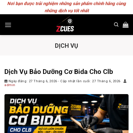
Skip
Nơi bạn được trải nghiệm những sản phẩm chính hãng cùng
to
những dịch vụ tốt nhất
content
DỊCH VỤ
Dịch Vụ Bảo Dưỡng Cơ Bida Cho Clb
Ngày đăng: 27 Tháng 6, 2026
- Cập nhật lần cuối: 27 Tháng 6, 2026
admin