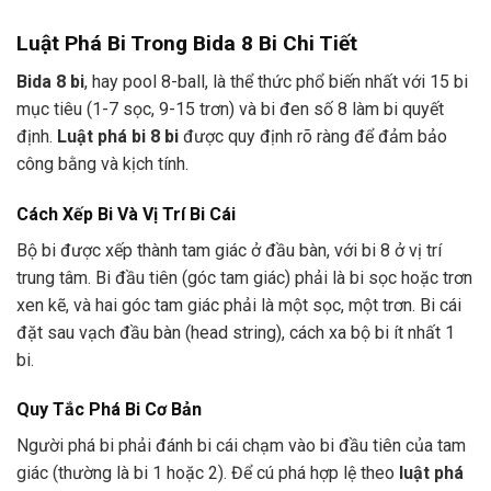
Luật Phá Bi Trong Bida 8 Bi Chi Tiết
Bida 8 bi
, hay pool 8-ball, là thể thức phổ biến nhất với 15 bi
mục tiêu (1-7 sọc, 9-15 trơn) và bi đen số 8 làm bi quyết
định.
Luật phá bi 8 bi
được quy định rõ ràng để đảm bảo
công bằng và kịch tính.
Cách Xếp Bi Và Vị Trí Bi Cái
Bộ bi được xếp thành tam giác ở đầu bàn, với bi 8 ở vị trí
trung tâm. Bi đầu tiên (góc tam giác) phải là bi sọc hoặc trơn
xen kẽ, và hai góc tam giác phải là một sọc, một trơn. Bi cái
đặt sau vạch đầu bàn (head string), cách xa bộ bi ít nhất 1
bi.
Quy Tắc Phá Bi Cơ Bản
Người phá bi phải đánh bi cái chạm vào bi đầu tiên của tam
giác (thường là bi 1 hoặc 2). Để cú phá hợp lệ theo
luật phá