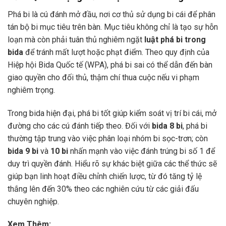
Phá bi là cú đánh mở đầu, nơi cơ thủ sử dụng bi cái để phân
tán bộ bi mục tiêu trên bàn. Mục tiêu không chỉ là tạo sự hỗn
loạn mà còn phải tuân thủ nghiêm ngặt
luật phá bi trong
bida
để tránh mất lượt hoặc phạt điểm. Theo quy định của
Hiệp hội Bida Quốc tế (WPA), phá bi sai có thể dẫn đến bàn
giao quyền cho đối thủ, thậm chí thua cuộc nếu vi phạm
nghiêm trọng.
Trong bida hiện đại, phá bi tốt giúp kiểm soát vị trí bi cái, mở
đường cho các cú đánh tiếp theo. Đối với
bida 8 bi
, phá bi
thường tập trung vào việc phân loại nhóm bi sọc-trơn; còn
bida 9 bi
và
10 bi
nhấn mạnh vào việc đánh trúng bi số 1 để
duy trì quyền đánh. Hiểu rõ sự khác biệt giữa các thể thức sẽ
giúp bạn linh hoạt điều chỉnh chiến lược, từ đó tăng tỷ lệ
thắng lên đến 30% theo các nghiên cứu từ các giải đấu
chuyên nghiệp.
Xem Thêm: