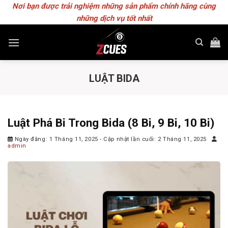
Skip
Nơi bạn được trải nghiệm những sản phẩm chính hãng cùng
to
những dịch vụ tốt nhất
content
LUẬT BIDA
Luật Phá Bi Trong Bida (8 Bi, 9 Bi, 10 Bi)
Ngày đăng: 1 Tháng 11, 2025
- Cập nhật lần cuối: 2 Tháng 11, 2025
admin