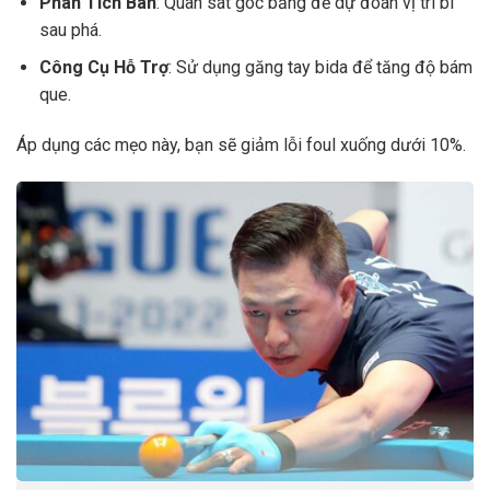
Phân Tích Bàn
: Quan sát góc băng để dự đoán vị trí bi
sau phá.
Công Cụ Hỗ Trợ
: Sử dụng găng tay bida để tăng độ bám
que.
Áp dụng các mẹo này, bạn sẽ giảm lỗi foul xuống dưới 10%.