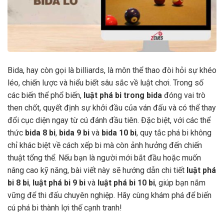
Bida, hay còn gọi là billiards, là môn thể thao đòi hỏi sự khéo
léo, chiến lược và hiểu biết sâu sắc về luật chơi. Trong số
các biến thể phổ biến,
luật phá bi trong bida
đóng vai trò
then chốt, quyết định sự khởi đầu của ván đấu và có thể thay
đổi cục diện ngay từ cú đánh đầu tiên. Đặc biệt, với các thể
thức
bida 8 bi
,
bida 9 bi
và
bida 10 bi
, quy tắc phá bi không
chỉ khác biệt về cách xếp bi mà còn ảnh hưởng đến chiến
thuật tổng thể. Nếu bạn là người mới bắt đầu hoặc muốn
nâng cao kỹ năng, bài viết này sẽ hướng dẫn chi tiết
luật phá
bi 8 bi
,
luật phá bi 9 bi
và
luật phá bi 10 bi
, giúp bạn nắm
vững để thi đấu chuyên nghiệp. Hãy cùng khám phá để biến
cú phá bi thành lợi thế cạnh tranh!