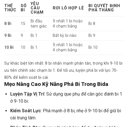
YÊU
THỂ
SỐ
BI QUYẾT ĐỊNH
CẦU
RƠI LỖ HỢP LỆ
THỨC
BI
PHÁ THẮNG
CHẠM
Bi đầu
Ít nhất 1 bi hoặc
8 Bi
15
Bi 8
tam giác
4 chạm băng
9 Bi
9
Bi 1
Bất kỳ bi nào
Bi 9
Ít nhất 1 bi hoặc
10 Bi
10
Bi 1
Bi 10
4 chạm băng
Sự khác biệt lớn nhất: 8 bi nhấn mạnh phân tán, trong khi 9-10 bi
ưu tiên chính xác chạm bi 1. Để tối ưu, luyện phá bi với lực 70-
80% để kiểm soát bi cái.
Mẹo Nâng Cao Kỹ Năng Phá Bi Trong Bida
Luyện Tập Vị Trí
: Sử dụng que phụ để căn góc đánh bi 1
ở 9-10 bi.
Kiểm Soát Lực
: Phá mạnh ở 8 bi, nhẹ ở 9-10 bi để giữ bi
cái trung tâm.