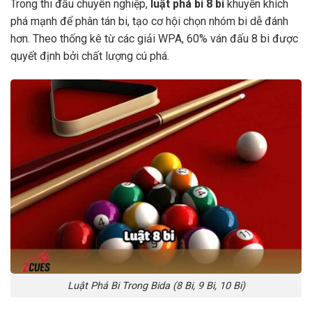
Trong thi đấu chuyên nghiệp,
luật phá bi 8 bi
khuyến khích
phá mạnh để phân tán bi, tạo cơ hội chọn nhóm bi dễ đánh
hơn. Theo thống kê từ các giải WPA, 60% ván đấu 8 bi được
quyết định bởi chất lượng cú phá.
Luật Phá Bi Trong Bida (8 Bi, 9 Bi, 10 Bi)