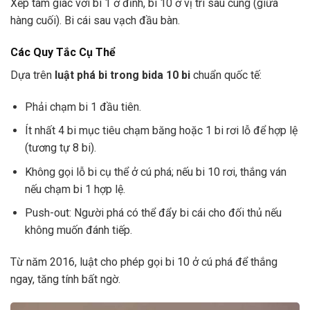
Xếp tam giác với bi 1 ở đỉnh, bi 10 ở vị trí sau cùng (giữa
hàng cuối). Bi cái sau vạch đầu bàn.
Các Quy Tắc Cụ Thể
Dựa trên
luật phá bi trong bida 10 bi
chuẩn quốc tế:
Phải chạm bi 1 đầu tiên.
Ít nhất 4 bi mục tiêu chạm băng hoặc 1 bi rơi lỗ để hợp lệ
(tương tự 8 bi).
Không gọi lỗ bi cụ thể ở cú phá; nếu bi 10 rơi, thắng ván
nếu chạm bi 1 hợp lệ.
Push-out: Người phá có thể đẩy bi cái cho đối thủ nếu
không muốn đánh tiếp.
Từ năm 2016, luật cho phép gọi bi 10 ở cú phá để thắng
ngay, tăng tính bất ngờ.