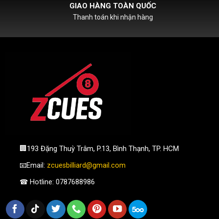
HỖ TRỢ PHÍ SHIPCOD
Với đơn hàng chỉ từ 500k
🏢193 Đặng Thuỳ Trâm, P.13, Bình Thạnh, TP. HCM
📧Email:
zcuesbilliard@gmail.com
☎ Hotline: 0787688986