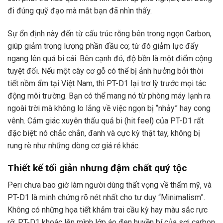
đi đúng quỹ đạo mà mắt bạn đã nhìn thấy.
Sự ổn định này đến từ cấu trúc rỗng bên trong ngọn Carbon,
giúp giảm trọng lượng phần đầu cơ, từ đó giảm lực đẩy
ngang lên quả bi cái. Bên cạnh đó, độ bền là một điểm cộng
tuyệt đối. Nếu một cây cơ gỗ có thể bị ảnh hưởng bởi thời
tiết nồm ẩm tại Việt Nam, thì PT-D1 lại trơ lỳ trước mọi tác
động môi trường. Bạn có thể mang nó từ phòng máy lạnh ra
ngoài trời mà không lo lắng về việc ngọn bị “nhảy” hay cong
vênh. Cảm giác xuyên thấu quả bi (hit feel) của PT-D1 rất
đặc biệt: nó chắc chắn, đanh và cực kỳ thật tay, không bị
rung rè như những dòng cơ giá rẻ khác.
Thiết kế tối giản nhưng đậm chất quý tộc
Peri chưa bao giờ làm người dùng thất vọng về thẩm mỹ, và
PT-D1 là minh chứng rõ nét nhất cho tư duy “Minimalism”.
Không có những họa tiết khảm trai cầu kỳ hay màu sắc rực
rỡ, PT-D1 khoác lên mình lớp áo đen huyền bí của sợi carbon