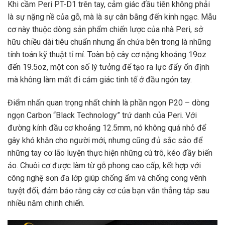
Khi cầm Peri PT-D1 trên tay, cảm giác đầu tiên không phải
là sự nặng nề của gỗ, mà là sự cân bằng đến kinh ngạc. Mẫu
cơ này thuộc dòng sản phẩm chiến lược của nhà Peri, sở
hữu chiều dài tiêu chuẩn nhưng ẩn chứa bên trong là những
tính toán kỹ thuật tỉ mỉ. Toàn bộ cây cơ nặng khoảng 19oz
đến 19.5oz, một con số lý tưởng để tạo ra lực đẩy ổn định
mà không làm mất đi cảm giác tinh tế ở đầu ngón tay.
Điểm nhấn quan trọng nhất chính là phần ngọn P20 – dòng
ngọn Carbon “Black Technology” trứ danh của Peri. Với
đường kính đầu cơ khoảng 12.5mm, nó không quá nhỏ để
gây khó khăn cho người mới, nhưng cũng đủ sắc sảo để
những tay cơ lão luyện thực hiện những cú trô, kéo đầy biến
ảo. Chuôi cơ được làm từ gỗ phong cao cấp, kết hợp với
công nghệ sơn đa lớp giúp chống ẩm và chống cong vênh
tuyệt đối, đảm bảo rằng cây cơ của bạn vẫn thẳng tắp sau
nhiều năm chinh chiến.