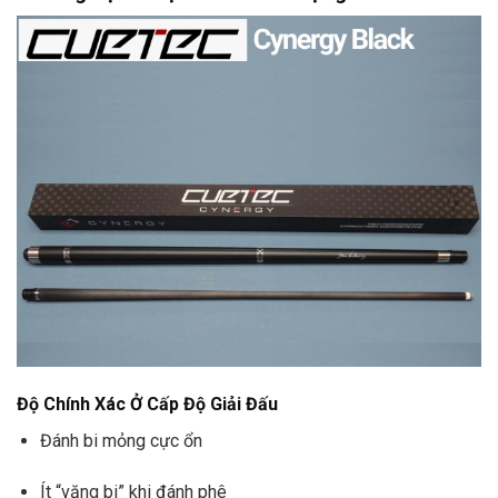
Độ Chính Xác Ở Cấp Độ Giải Đấu
Đánh bi mỏng cực ổn
Ít “văng bi” khi đánh phê