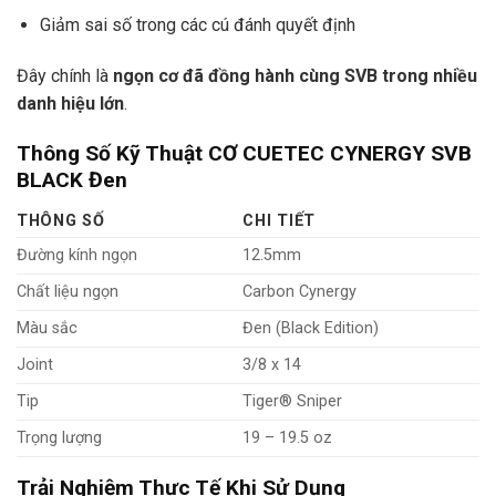
Giảm sai số trong các cú đánh quyết định
Đây chính là
ngọn cơ đã đồng hành cùng SVB trong nhiều
danh hiệu lớn
.
Thông Số Kỹ Thuật CƠ CUETEC CYNERGY SVB
BLACK Đen
THÔNG SỐ
CHI TIẾT
Đường kính ngọn
12.5mm
Chất liệu ngọn
Carbon Cynergy
Màu sắc
Đen (Black Edition)
Joint
3/8 x 14
Tip
Tiger® Sniper
Trọng lượng
19 – 19.5 oz
Trải Nghiệm Thực Tế Khi Sử Dụng