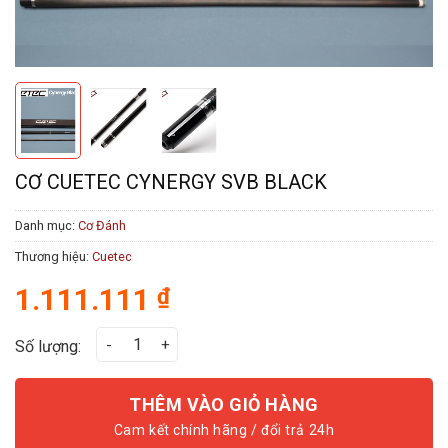
CƠ CUETEC CYNERGY SVB BLACK
Danh mục:
Cơ Đánh
Thương hiệu:
Cuetec
1.111.111
₫
CƠ CUETEC CYNERGY SVB BLACK số lượng
Số lượng:
THÊM VÀO GIỎ HÀNG