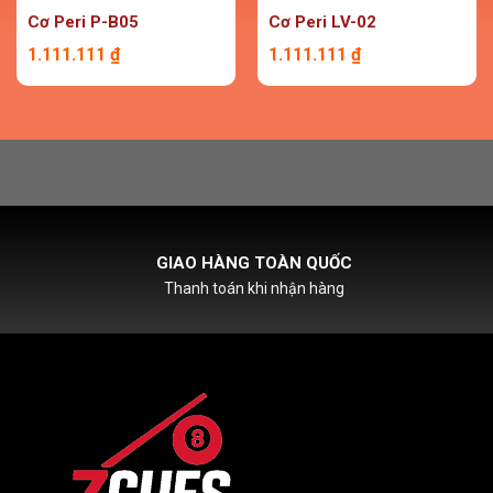
Cơ Peri P-B05
Cơ Peri LV-02
1.111.111
₫
1.111.111
₫
HỖ TRỢ PHÍ SHIPCOD
Với đơn hàng chỉ từ 500k