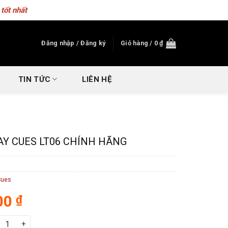
tốt nhất
Đăng nhập / Đăng ký
Giỏ hàng /
0
₫
TIN TỨC
LIÊN HỆ
AY CUES LT06 CHÍNH HÃNG
Cues
00
₫
i da Way Cues LT06 chính hãng số lượng