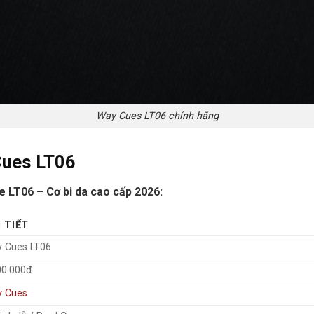
Way Cues LT06 chính hãng
Cues LT06
e LT06 – Cơ bi da cao cấp 2026:
 TIẾT
 Cues LT06
00.000đ
 Cues