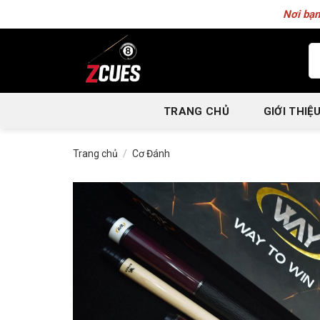
Skip
Nơi bạn
to
content
Tì
ki
TRANG CHỦ
GIỚI THIỆ
Trang chủ
/
Cơ Đánh