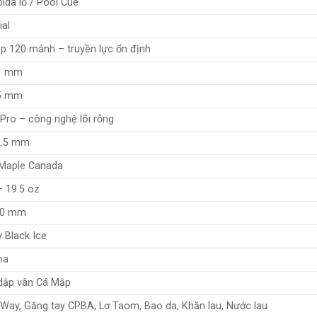
bida lỗ / Pool Cue
ial
p 120 mảnh – truyền lực ổn định
1 mm
5 mm
Pro – công nghệ lõi rỗng
2.5 mm
Maple Canada
– 19.5 oz
80 mm
 Black Ice
ma
dập vân Cá Mập
 Way, Găng tay CPBA, Lơ Taom, Bao da, Khăn lau, Nước lau