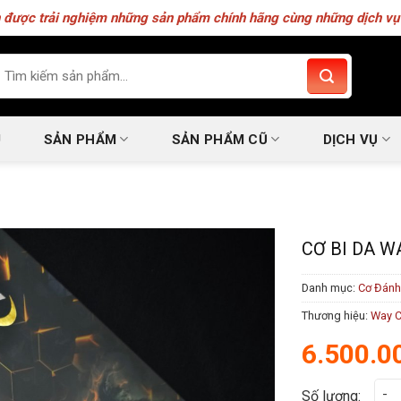
 được trải nghiệm những sản phẩm chính hãng cùng những dịch vụ 
m
ếm:
U
SẢN PHẨM
SẢN PHẨM CŨ
DỊCH VỤ
CƠ BI DA W
Danh mục:
Cơ Đánh
Thương hiệu:
Way 
6.500.0
Cơ b
Số lượng: