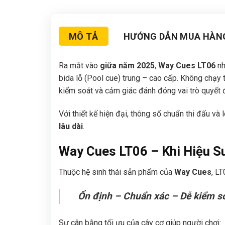
MÔ TẢ
HƯỚNG DẪN MUA HÀN
Ra mắt vào
giữa năm 2025
,
Way Cues LT06
nh
bida lỗ (Pool cue) trung – cao cấp. Không chạy
kiểm soát và cảm giác đánh đóng vai trò quyết đ
Với thiết kế hiện đại, thông số chuẩn thi đấu v
lâu dài
.
Way Cues LT06 – Khi Hiệu S
Thuộc hệ sinh thái sản phẩm của
Way Cues
, LT
Ổn định – Chuẩn xác – Dễ kiểm soá
Sự cân bằng tối ưu của cây cơ giúp người chơi: