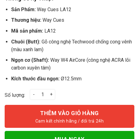
Sản Phẩm:
Way Cues LA12
Thương hiệu:
Way Cues
Mã sản phẩm:
LA12
Chuôi (Butt):
Gỗ công nghệ Techwood chống cong vênh
(màu xanh lam)
Ngọn cơ (Shaft):
Way W4 AirCore (công nghệ ACRA lõi
carbon xuyên tâm)
Kích thước đầu ngọn:
Ø12.5mm
Way Cues LA12 số lượng
Số lượng:
THÊM VÀO GIỎ HÀNG