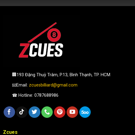
🏢193 Đặng Thuỳ Trâm, P.13, Bình Thạnh, TP. HCM
📧Email:
zcuesbilliard@gmail.com
☎ Hotline: 0787688986
Zcues