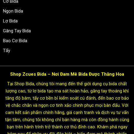
Cơ Bida
Ngọn Bida
Lơ Bida
Găng Tay Bida
Bao Cơ Bida
Tẩy
Shop Zcues Bida – Nơi Đam Mê Bida Được Thăng Hoa
Tại Shop Bida, chúng tôi mang đến thế giới dụng cụ bida chất
lượng cao, từ lơ bida tạo ma sát hoàn hảo, găng tay thoáng khí
tăng độ bám, tẩy cơ bền bỉ kiểm soát cú đánh, đến bao cơ bảo
vệ chắc chắn và ngọn cơ tinh xảo chinh phục mọi bàn đấu. Với
cam kết sản phẩm chính hãng, giá cạnh tranh và dịch vụ tư vấn
tận tâm, chúng tôi không chỉ bán hàng mà còn đồng hành cùng
bạn trên hành trình trở thành cơ thủ đỉnh cao. Khám phá ngay
hôm nay để nhận ưu đãi đặc biệt – biến đam mê thành chiến