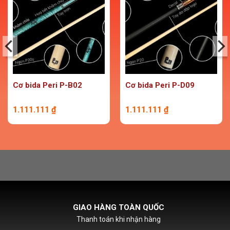
Cơ bida Peri P-B02
Cơ bida Peri P-D09
1.111.111
₫
1.111.111
₫
HỖ TRỢ PHÍ SHIPCOD
Với đơn hàng chỉ từ 500k