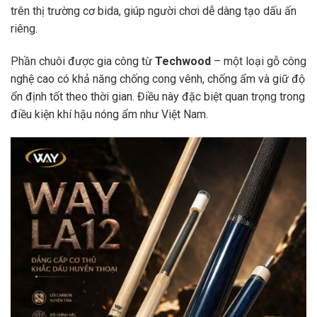
trên thị trường cơ bida, giúp người chơi dễ dàng tạo dấu ấn
riêng.
Phần chuôi được gia công từ
Techwood
– một loại gỗ công
nghệ cao có khả năng chống cong vênh, chống ẩm và giữ độ
ổn định tốt theo thời gian. Điều này đặc biệt quan trọng trong
điều kiện khí hậu nóng ẩm như Việt Nam.