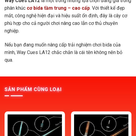
Way Cues LA12
là một trong những lựa chọn đáng giá trong
phân khúc
cơ bida tầm trung – cao cấp
. Với thiết kế đẹp
mắt, công nghệ hiện đại và hiệu suất ổn định, đây là cây cơ
phù hợp cho cả người chơi nâng cao lẫn cơ thủ chuyên
nghiệp.
Nếu bạn đang muốn nâng cấp trải nghiệm chơi bida của
mình, Way Cues LA12 chắc chắn là cái tên không nên bỏ
qua.
SẢN PHẨM CÙNG LOẠI