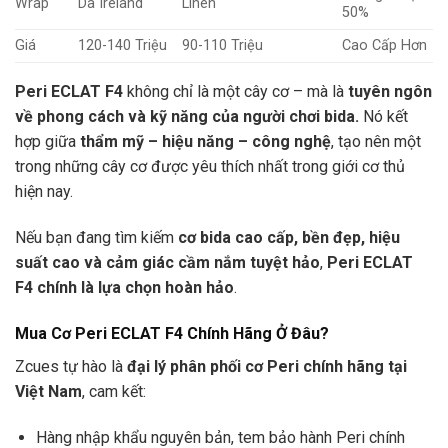
Wrap
Da Ireland
Linen
50%
Giá
120-140 Triệu
90-110 Triệu
Cao Cấp Hơn
Peri ECLAT F4
không chỉ là một cây cơ – mà là
tuyên ngôn
về phong cách và kỹ năng của người chơi bida.
Nó kết
hợp giữa
thẩm mỹ – hiệu năng – công nghệ
, tạo nên một
trong những cây cơ được yêu thích nhất trong giới cơ thủ
hiện nay.
Nếu bạn đang tìm kiếm
cơ bida cao cấp, bền đẹp, hiệu
suất cao và cảm giác cầm nắm tuyệt hảo
,
Peri ECLAT
F4 chính là lựa chọn hoàn hảo
.
Mua Cơ Peri ECLAT F4 Chính Hãng Ở Đâu?
Zcues tự hào là
đại lý phân phối cơ Peri chính hãng tại
Việt Nam
, cam kết:
Hàng nhập khẩu nguyên bản, tem bảo hành Peri chính