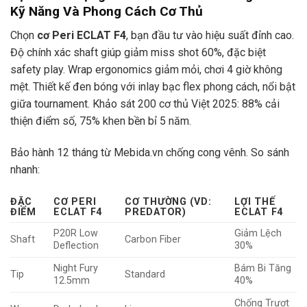
Kỹ Năng Và Phong Cách Cơ Thủ
Chọn
cơ Peri ECLAT F4
, bạn đầu tư vào hiệu suất đỉnh cao.
Độ chính xác shaft giúp giảm miss shot 60%, đặc biệt
safety play. Wrap ergonomics giảm mỏi, chơi 4 giờ không
mệt. Thiết kế đen bóng với inlay bạc flex phong cách, nổi bật
giữa tournament. Khảo sát 200 cơ thủ Việt 2025: 88% cải
thiện điểm số, 75% khen bền bỉ 5 năm.
Bảo hành 12 tháng từ Mebida.vn chống cong vênh. So sánh
nhanh:
ĐẶC
CƠ PERI
CƠ THƯỜNG (VD:
LỢI THẾ
ĐIỂM
ECLAT F4
PREDATOR)
ECLAT F4
P20R Low
Giảm Lệch
Shaft
Carbon Fiber
Deflection
30%
Night Fury
Bám Bi Tăng
Tip
Standard
12.5mm
40%
Chống Trượt