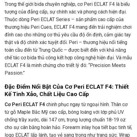
Trong thế giới bida chuyên nghiệp, cơ Peri ECLAT F4 là biểu
tượng của đẳng cấp, sự chính xác và phong cách hiện đại.
Thuộc dòng Peri ECLAT Series – sản phẩm cao cấp của
thương hiệu Peri Cues, ECLAT F4 mang đến trải nghiệm chơi
đỉnh cao cho những cơ thủ yêu cầu độ ổn định, cảm giác tay
thật và độ chính xác tuyệt đối. Peri – thương hiệu nổi tiếng
toàn cầu đến từ Trung Quốc – được biết đến với khả năng
chế tác cơ bida thủ công kết hợp công nghệ hiện đại. Và mẫu
ECLAT F4 là minh chứng cho triết lý đó: “Precision Meets
Passion.”
Đặc Điểm Nổi Bật Của Cơ Peri ECLAT F4: Thiết
Kế Tinh Xảo, Chất Liệu Cao Cấp
Cơ Peri ECLAT F4
chinh phục ngay từ ngoại hình. Thân cơ
từ gỗ Maple Bắc Mỹ cao cấp, bóng loáng với lớp phủ UV
chống trầy xước, dài 147 cm, trọng lượng chuẩn 18-19 oz
cho sự cân bằng hoàn hảo. Forearm inlay họa tiết bạc tinh tế,
logo ECLAT lấp lánh, tạo vẻ sang trọng như trang sức. Wrap