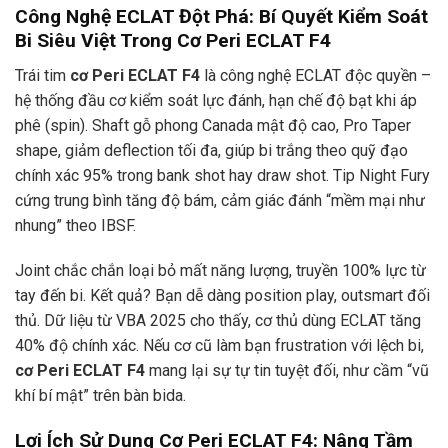
Công Nghệ ECLAT Đột Phá: Bí Quyết Kiểm Soát
Bi Siêu Việt Trong Cơ Peri ECLAT F4
Trái tim
cơ Peri ECLAT F4
là công nghệ ECLAT độc quyền –
hệ thống đầu cơ kiểm soát lực đánh, hạn chế độ bạt khi áp
phê (spin). Shaft gỗ phong Canada mật độ cao, Pro Taper
shape, giảm deflection tối đa, giúp bi trắng theo quỹ đạo
chính xác 95% trong bank shot hay draw shot. Tip Night Fury
cứng trung bình tăng độ bám, cảm giác đánh “mềm mại như
nhung” theo IBSF.
Joint chắc chắn loại bỏ mất năng lượng, truyền 100% lực từ
tay đến bi. Kết quả? Bạn dễ dàng position play, outsmart đối
thủ. Dữ liệu từ VBA 2025 cho thấy, cơ thủ dùng ECLAT tăng
40% độ chính xác. Nếu cơ cũ làm bạn frustration với lệch bi,
cơ Peri ECLAT F4
mang lại sự tự tin tuyệt đối, như cầm “vũ
khí bí mật” trên bàn bida.
Lợi Ích Sử Dụng Cơ Peri ECLAT F4: Nâng Tầm