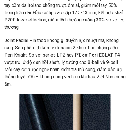
tay cầm da Ireland chống trượt, êm ái, giảm mỏi tay 50%
trong trận dài. Đầu cơ tip cao cấp 12.5-13 mm, kết hợp shaft
P20R low-deflection, giảm lệch hướng xuống 30% so với cơ
thường.
Joint Radial Pin thép không gỉ truyền lực mượt mà, không
rung. Sản phẩm đi kèm extension 2 khúc, bao chống sốc
Peri Knight. So với series LPZ hay PT,
cơ Peri ECLAT F4
vượt trội ở độ đàn hồi shaft, lý tưởng cho 8-ball và 9-ball.
Mỗi cây cơ được nghệ nhân kiểm tra thủ công, đảm bảo độ
thẳng tuyệt đối – không cong vênh dù khí hậu Việt Nam nóng
ẩm.