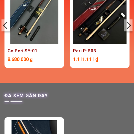
Cơ Peri SY-01
Peri P-B03
8.680.000
₫
1.111.111
₫
ĐÃ XEM GẦN ĐÂY