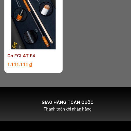
Cơ ECLAT F4
1.111.111
₫
HỖ TRỢ PHÍ SHIPCOD
Với đơn hàng chỉ từ 500k