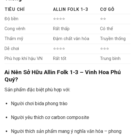
TIÊU CHÍ
ALLIN FOLK 1-3
CƠ GỖ
Độ bền
⭐⭐⭐⭐
⭐⭐
Cong vênh
Rất thấp
Có thể
Thẩm mỹ
Đậm chất văn hóa
Truyền thống
Dễ chơi
⭐⭐⭐⭐
⭐⭐⭐
Phù hợp khí hậu VN
Rất tốt
Trung bình
Ai Nên Sở Hữu Allin Folk 1-3 – Vinh Hoa Phú
Quý?
Sản phẩm đặc biệt phù hợp với:
Người chơi bida phong trào
Người yêu thích cơ carbon composite
Người thích sản phẩm mang ý nghĩa văn hóa – phong