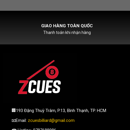
HỖ TRỢ PHÍ SHIPCOD
Với đơn hàng chỉ từ 500k
🏢193 Đặng Thuỳ Trâm, P.13, Bình Thạnh, TP. HCM
📧Email:
zcuesbilliard@gmail.com