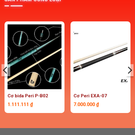
Cơ bida Peri P-B02
Cơ Peri EXA-07
1.111.111
₫
7.000.000
₫