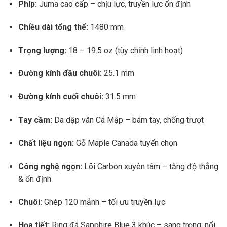
Phíp:
Juma cao cấp – chịu lực, truyền lực ổn định
Chiều dài tổng thể:
1480 mm
Trọng lượng:
18 – 19.5 oz (tùy chỉnh linh hoạt)
Đường kính đầu chuôi:
25.1 mm
Đường kính cuối chuôi:
31.5 mm
Tay cầm:
Da dập vân Cá Mập – bám tay, chống trượt
Chất liệu ngọn:
Gỗ Maple Canada tuyển chọn
Công nghệ ngọn:
Lõi Carbon xuyên tâm – tăng độ thẳng
& ổn định
Chuôi:
Ghép 120 mảnh – tối ưu truyền lực
Họa tiết:
Ring đá Sapphire Blue 3 khúc – sang trọng, nổi