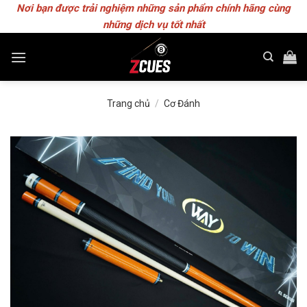
Skip
Nơi bạn được trải nghiệm những sản phẩm chính hãng cùng
to
những dịch vụ tốt nhất
content
Trang chủ
/
Cơ Đánh