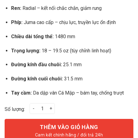
Ren:
Radial – kết nối chắc chắn, giảm rung
Phíp:
Juma cao cấp – chịu lực, truyền lực ổn định
Chiều dài tổng thể:
1480 mm
Trọng lượng:
18 – 19.5 oz (tùy chỉnh linh hoạt)
Đường kính đầu chuôi:
25.1 mm
Đường kính cuối chuôi:
31.5 mm
Tay cầm:
Da dập vân Cá Mập – bám tay, chống trượt
Way Cues EL09 số lượng
Số lượng:
THÊM VÀO GIỎ HÀNG