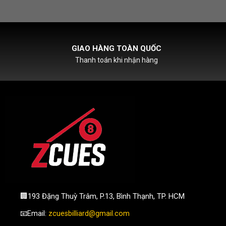
HỖ TRỢ PHÍ SHIPCOD
Với đơn hàng chỉ từ 500k
🏢193 Đặng Thuỳ Trâm, P.13, Bình Thạnh, TP. HCM
📧Email:
zcuesbilliard@gmail.com