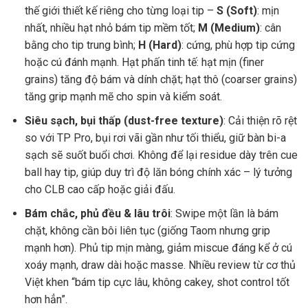
thế giới thiết kế riêng cho từng loại tip –
S (Soft)
: mịn
nhất, nhiều hạt nhỏ bám tip mềm tốt;
M (Medium)
: cân
bằng cho tip trung bình;
H (Hard)
: cứng, phù hợp tip cứng
hoặc cú đánh mạnh. Hạt phấn tinh tế: hạt mịn (finer
grains) tăng độ bám và dính chặt; hạt thô (coarser grains)
tăng grip mạnh mẽ cho spin và kiểm soát.
Siêu sạch, bụi thấp (dust-free texture)
: Cải thiện rõ rệt
so với TP Pro, bụi rơi vãi gần như tối thiểu, giữ bàn bi-a
sạch sẽ suốt buổi chơi. Không để lại residue dày trên cue
ball hay tip, giúp duy trì độ lăn bóng chính xác – lý tưởng
cho CLB cao cấp hoặc giải đấu.
Bám chắc, phủ đều & lâu trôi
: Swipe một lần là bám
chặt, không cần bôi liên tục (giống Taom nhưng grip
mạnh hơn). Phủ tip mịn màng, giảm miscue đáng kể ở cú
xoáy mạnh, draw dài hoặc masse. Nhiều review từ cơ thủ
Việt khen “bám tip cực lâu, không cakey, shot control tốt
hơn hẳn”.