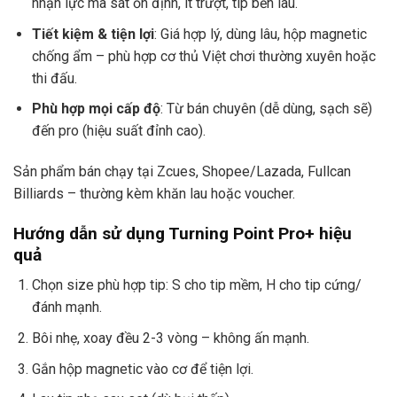
nhận lực ma sát ổn định, ít trượt, tip bền lâu.
Tiết kiệm & tiện lợi
: Giá hợp lý, dùng lâu, hộp magnetic
chống ẩm – phù hợp cơ thủ Việt chơi thường xuyên hoặc
thi đấu.
Phù hợp mọi cấp độ
: Từ bán chuyên (dễ dùng, sạch sẽ)
đến pro (hiệu suất đỉnh cao).
Sản phẩm bán chạy tại Zcues, Shopee/Lazada, Fullcan
Billiards – thường kèm khăn lau hoặc voucher.
Hướng dẫn sử dụng Turning Point Pro+ hiệu
quả
Chọn size phù hợp tip: S cho tip mềm, H cho tip cứng/
đánh mạnh.
Bôi nhẹ, xoay đều 2-3 vòng – không ấn mạnh.
Gắn hộp magnetic vào cơ để tiện lợi.