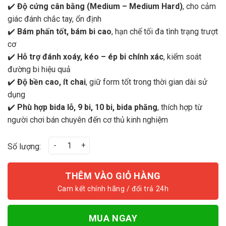
✔️
Độ cứng cân bằng (Medium – Medium Hard)
, cho cảm
giác đánh chắc tay, ổn định
✔️
Bám phấn tốt, bám bi cao
, hạn chế tối đa tình trạng trượt
cơ
✔️
Hỗ trợ đánh xoáy, kéo – ép bi chính xác
, kiểm soát
đường bi hiệu quả
✔️
Độ bền cao, ít chai
, giữ form tốt trong thời gian dài sử
dụng
✔️
Phù hợp bida lỗ, 9 bi, 10 bi, bida phăng
, thích hợp từ
người chơi bán chuyên đến cơ thủ kinh nghiệm
Turning Point Pro+ số lượng
Số lượng:
THÊM VÀO GIỎ HÀNG
MUA NGAY