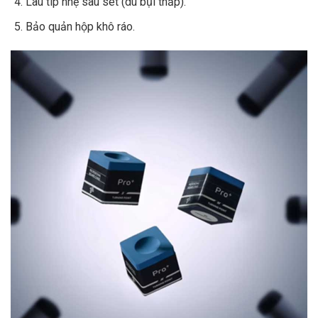
Lau tip nhẹ sau set (dù bụi thấp).
Bảo quản hộp khô ráo.