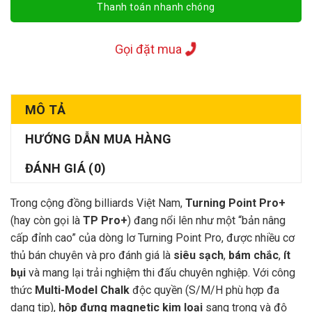
Thanh toán nhanh chóng
Gọi đặt mua
MÔ TẢ
HƯỚNG DẪN MUA HÀNG
ĐÁNH GIÁ (0)
Trong cộng đồng billiards Việt Nam,
Turning Point Pro+
(hay còn gọi là
TP Pro+
) đang nổi lên như một “bản nâng
cấp đỉnh cao” của dòng lơ Turning Point Pro, được nhiều cơ
thủ bán chuyên và pro đánh giá là
siêu sạch
,
bám chắc
,
ít
bụi
và mang lại trải nghiệm thi đấu chuyên nghiệp. Với công
thức
Multi-Model Chalk
độc quyền (S/M/H phù hợp đa
dạng tip),
hộp đựng magnetic kim loại
sang trọng và độ