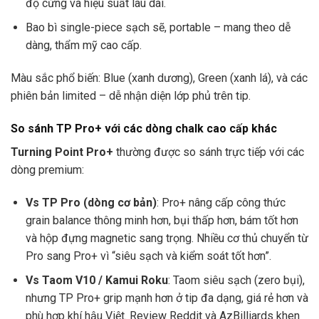
độ cứng và hiệu suất lâu dài.
Bao bì single-piece sạch sẽ, portable – mang theo dễ
dàng, thẩm mỹ cao cấp.
Màu sắc phổ biến: Blue (xanh dương), Green (xanh lá), và các
phiên bản limited – dễ nhận diện lớp phủ trên tip.
So sánh TP Pro+ với các dòng chalk cao cấp khác
Turning Point Pro+
thường được so sánh trực tiếp với các
dòng premium:
Vs TP Pro (dòng cơ bản)
: Pro+ nâng cấp công thức
grain balance thông minh hơn, bụi thấp hơn, bám tốt hơn
và hộp đựng magnetic sang trọng. Nhiều cơ thủ chuyển từ
Pro sang Pro+ vì “siêu sạch và kiểm soát tốt hơn”.
Vs Taom V10 / Kamui Roku
: Taom siêu sạch (zero bụi),
nhưng TP Pro+ grip mạnh hơn ở tip đa dạng, giá rẻ hơn và
phù hợp khí hậu Việt. Review Reddit và AzBilliards khen