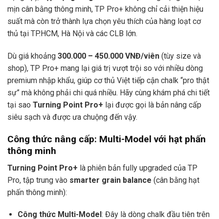
mịn cân bằng thông minh, TP Pro+ không chỉ cải thiện hiệu
suất mà còn trở thành lựa chọn yêu thích của hàng loạt cơ
thủ tại TP.HCM, Hà Nội và các CLB lớn.
Dù giá khoảng
300.000 – 450.000 VNĐ/viên
(tùy size và
shop), TP Pro+ mang lại giá trị vượt trội so với nhiều dòng
premium nhập khẩu, giúp cơ thủ Việt tiếp cận chalk “pro thật
sự” mà không phải chi quá nhiều. Hãy cùng khám phá chi tiết
tại sao
Turning Point Pro+
lại được gọi là bản nâng cấp
siêu sạch và được ưa chuộng đến vậy.
Công thức nâng cấp: Multi-Model với hạt phấn
thông minh
Turning Point Pro+
là phiên bản fully upgraded của TP
Pro, tập trung vào
smarter grain balance
(cân bằng hạt
phấn thông minh):
Công thức Multi-Model
: Đây là dòng chalk đầu tiên trên