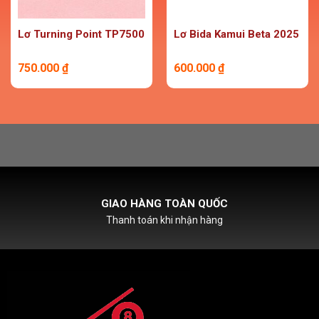
Lơ Turning Point TP7500
Lơ Bida Kamui Beta 2025
750.000
₫
600.000
₫
HỖ TRỢ PHÍ SHIPCOD
Với đơn hàng chỉ từ 500k