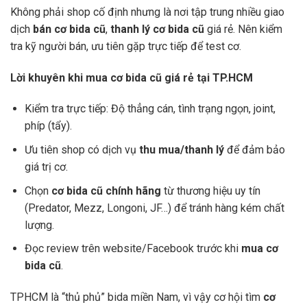
Không phải shop cố định nhưng là nơi tập trung nhiều giao
dịch
bán cơ bida cũ
,
thanh lý cơ bida cũ
giá rẻ. Nên kiểm
tra kỹ người bán, ưu tiên gặp trực tiếp để test cơ.
Lời khuyên khi mua cơ bida cũ giá rẻ tại TP.HCM
Kiểm tra trực tiếp: Độ thẳng cán, tình trạng ngọn, joint,
phíp (tẩy).
Ưu tiên shop có dịch vụ
thu mua/thanh lý
để đảm bảo
giá trị cơ.
Chọn
cơ bida cũ chính hãng
từ thương hiệu uy tín
(Predator, Mezz, Longoni, JF…) để tránh hàng kém chất
lượng.
Đọc review trên website/Facebook trước khi
mua cơ
bida cũ
.
TPHCM là “thủ phủ” bida miền Nam, vì vậy cơ hội tìm
cơ