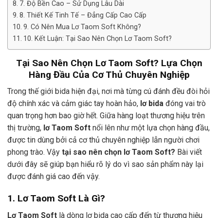
7. Độ Bền Cao – Sử Dụng Lâu Dài
8. Thiết Kế Tinh Tế – Đẳng Cấp Cao Cấp
9. Có Nên Mua Lơ Taom Soft Không?
10. Kết Luận: Tại Sao Nên Chọn Lơ Taom Soft?
Tại Sao Nên Chọn Lơ Taom Soft? Lựa Chọn
Hàng Đầu Của Cơ Thủ Chuyên Nghiệp
Trong thế giới bida hiện đại, nơi mà từng cú đánh đều đòi hỏi
độ chính xác và cảm giác tay hoàn hảo,
lơ bida
đóng vai trò
quan trọng hơn bao giờ hết. Giữa hàng loạt thương hiệu trên
thị trường,
lơ Taom Soft
nổi lên như một lựa chọn hàng đầu,
được tin dùng bởi cả cơ thủ chuyên nghiệp lẫn người chơi
phong trào. Vậy
tại sao nên chọn lơ Taom Soft?
Bài viết
dưới đây sẽ giúp bạn hiểu rõ lý do vì sao sản phẩm này lại
được đánh giá cao đến vậy.
1. Lơ Taom Soft Là Gì?
Lơ Taom Soft
là dòng lơ bida cao cấp đến từ thương hiệu