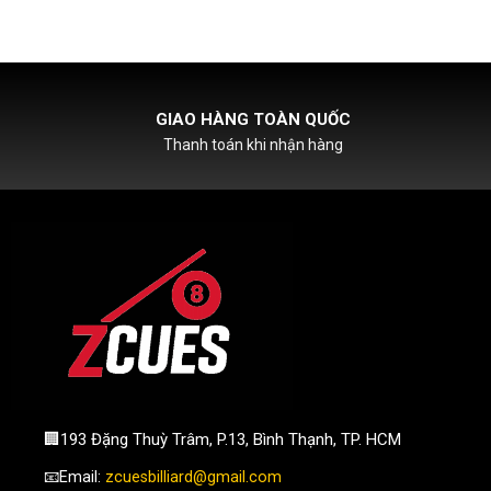
HỖ TRỢ PHÍ SHIPCOD
Với đơn hàng chỉ từ 500k
🏢193 Đặng Thuỳ Trâm, P.13, Bình Thạnh, TP. HCM
📧Email:
zcuesbilliard@gmail.com