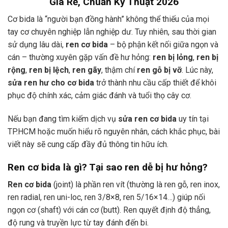
Giá Rẻ, Chuẩn Kỹ Thuật 2026
Cơ bida là “người bạn đồng hành” không thể thiếu của mọi
tay cơ chuyên nghiệp lẫn nghiệp dư. Tuy nhiên, sau thời gian
sử dụng lâu dài,
ren cơ bida
– bộ phận kết nối giữa ngọn và
cán – thường xuyên gặp vấn đề hư hỏng:
ren bị lỏng
,
ren bị
rộng
,
ren bị lệch
,
ren gãy
, thậm chí
ren gỗ bị vỡ
. Lúc này,
sửa ren hư cho cơ bida
trở thành nhu cầu cấp thiết để khôi
phục độ chính xác, cảm giác đánh và tuổi thọ cây cơ.
Nếu bạn đang tìm kiếm dịch vụ
sửa ren cơ bida
uy tín tại
TP.HCM hoặc muốn hiểu rõ nguyên nhân, cách khắc phục, bài
viết này sẽ cung cấp đầy đủ thông tin hữu ích.
Ren cơ bida là gì? Tại sao ren dễ bị hư hỏng?
Ren cơ bida
(joint) là phần ren vít (thường là ren gỗ, ren inox,
ren radial, ren uni-loc, ren 3/8×8, ren 5/16×14…) giúp nối
ngọn cơ (shaft) với cán cơ (butt). Ren quyết định độ thẳng,
độ rung và truyền lực từ tay đánh đến bi.