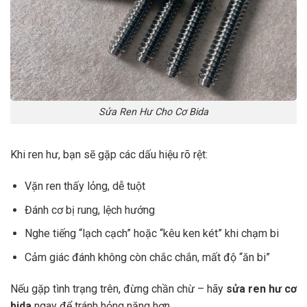
Sửa Ren Hư Cho Cơ Bida
Khi ren hư, bạn sẽ gặp các dấu hiệu rõ rệt:
Vặn ren thấy lỏng, dễ tuột
Đánh cơ bị rung, lệch hướng
Nghe tiếng “lạch cạch” hoặc “kêu ken két” khi chạm bi
Cảm giác đánh không còn chắc chắn, mất độ “ăn bi”
Nếu gặp tình trạng trên, đừng chần chừ – hãy
sửa ren hư cơ
bida
ngay để tránh hỏng nặng hơn.