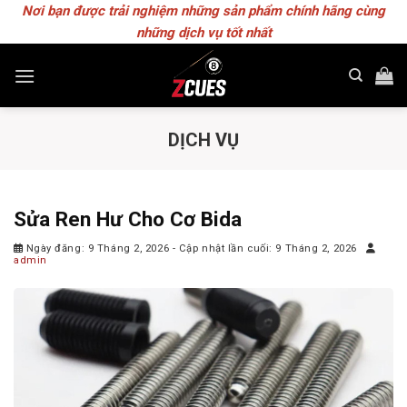
Skip
Nơi bạn được trải nghiệm những sản phẩm chính hãng cùng
to
những dịch vụ tốt nhất
content
DỊCH VỤ
Sửa Ren Hư Cho Cơ Bida
Ngày đăng: 9 Tháng 2, 2026
- Cập nhật lần cuối: 9 Tháng 2, 2026
admin