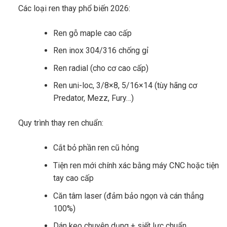
Các loại ren thay phổ biến 2026:
Ren gỗ maple cao cấp
Ren inox 304/316 chống gỉ
Ren radial (cho cơ cao cấp)
Ren uni-loc, 3/8×8, 5/16×14 (tùy hãng cơ
Predator, Mezz, Fury…)
Quy trình thay ren chuẩn:
Cắt bỏ phần ren cũ hỏng
Tiện ren mới chính xác bằng máy CNC hoặc tiện
tay cao cấp
Căn tâm laser (đảm bảo ngọn và cán thẳng
100%)
Dán keo chuyên dụng + siết lực chuẩn