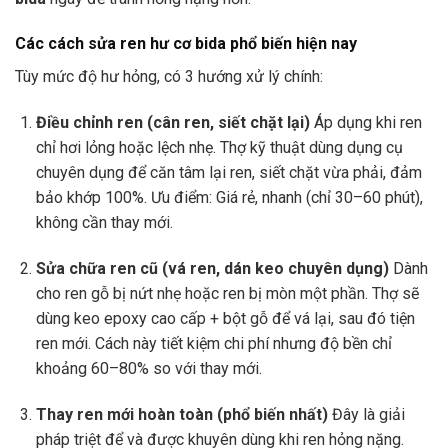
Các cách sửa ren hư cơ bida phổ biến hiện nay
Tùy mức độ hư hỏng, có 3 hướng xử lý chính:
Điều chỉnh ren (cân ren, siết chặt lại)
Áp dụng khi ren
chỉ hơi lỏng hoặc lệch nhẹ. Thợ kỹ thuật dùng dụng cụ
chuyên dụng để căn tâm lại ren, siết chặt vừa phải, đảm
bảo khớp 100%. Ưu điểm: Giá rẻ, nhanh (chỉ 30–60 phút),
không cần thay mới.
Sửa chữa ren cũ (vá ren, dán keo chuyên dụng)
Dành
cho ren gỗ bị nứt nhẹ hoặc ren bị mòn một phần. Thợ sẽ
dùng keo epoxy cao cấp + bột gỗ để vá lại, sau đó tiện
ren mới. Cách này tiết kiệm chi phí nhưng độ bền chỉ
khoảng 60–80% so với thay mới.
Thay ren mới hoàn toàn (phổ biến nhất)
Đây là giải
pháp triệt để và được khuyên dùng khi ren hỏng nặng.