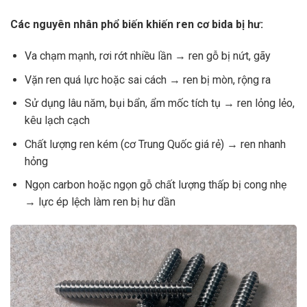
Các nguyên nhân phổ biến khiến ren cơ bida bị hư:
Va chạm mạnh, rơi rớt nhiều lần → ren gỗ bị nứt, gãy
Vặn ren quá lực hoặc sai cách → ren bị mòn, rộng ra
Sử dụng lâu năm, bụi bẩn, ẩm mốc tích tụ → ren lỏng lẻo,
kêu lạch cạch
Chất lượng ren kém (cơ Trung Quốc giá rẻ) → ren nhanh
hỏng
Ngọn carbon hoặc ngọn gỗ chất lượng thấp bị cong nhẹ
→ lực ép lệch làm ren bị hư dần