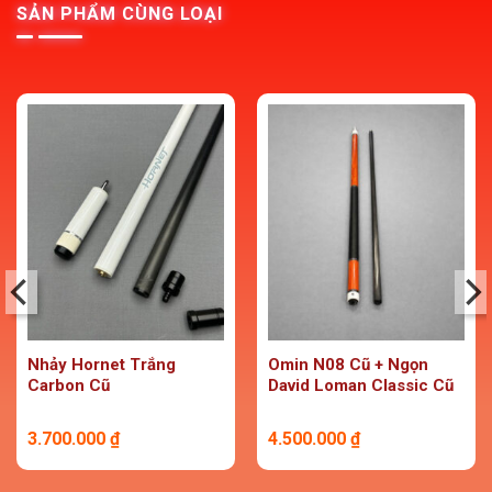
SẢN PHẨM CÙNG LOẠI
Nhảy Hornet Trắng
Omin N08 Cũ + Ngọn
Carbon Cũ
David Loman Classic Cũ
3.700.000
₫
4.500.000
₫