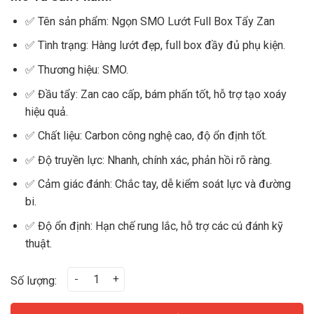
✅ Tên sản phẩm: Ngọn SMO Lướt Full Box Tẩy Zan
✅ Tình trạng: Hàng lướt đẹp, full box đầy đủ phụ kiện.
✅ Thương hiệu: SMO.
✅ Đầu tẩy: Zan cao cấp, bám phấn tốt, hỗ trợ tạo xoáy
hiệu quả.
✅ Chất liệu: Carbon công nghệ cao, độ ổn định tốt.
✅ Độ truyền lực: Nhanh, chính xác, phản hồi rõ ràng.
✅ Cảm giác đánh: Chắc tay, dễ kiểm soát lực và đường
bi.
✅ Độ ổn định: Hạn chế rung lắc, hỗ trợ các cú đánh kỹ
thuật.
Ngọn SMO Lướt Full Box Tẩy Zan số lượng
Số lượng: