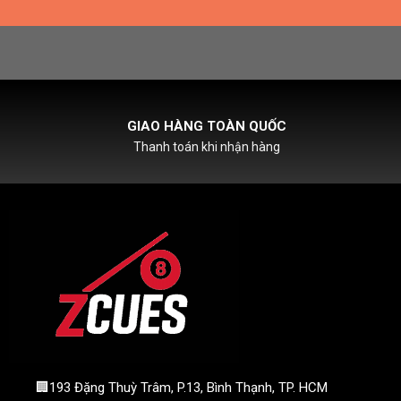
HỖ TRỢ PHÍ SHIPCOD
Với đơn hàng chỉ từ 500k
🏢193 Đặng Thuỳ Trâm, P.13, Bình Thạnh, TP. HCM