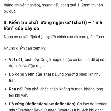
thẳng chuyên nghiệp), nhưng nếu cong quá 1–2mm thì nên
bỏ qua.
3. Kiểm tra chất lượng ngọn cơ (shaft) – “linh
hồn” của cây cơ
Ngọn cơ quyết định độ nảy, độ chính xác và cảm giác đánh.
Những điểm cần xem kỹ:
Vết nứt, tách lớp
: Cơ gỗ maple hoặc carbon cũ dễ bị nứt
dọc nếu va đập mạnh.
Độ cong vênh của shaft
: Dùng phương pháp lăn như
trên.
Ren nối
: Ren phải chắc chắn, không bị mòn, không lỏng
lẻo khi vặn.
Độ cứng (deflection/low deflection)
: Cơ low deflection
(như Predator Revo, Cuetec Cynergy) ít bị lệch khi đánh