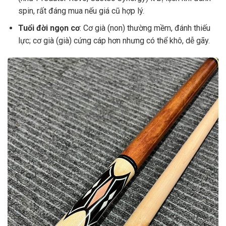
spin, rất đáng mua nếu giá cũ hợp lý.
Tuổi đời ngọn cơ
: Cơ già (non) thường mềm, đánh thiếu
lực; cơ già (già) cứng cáp hơn nhưng có thể khô, dễ gãy.