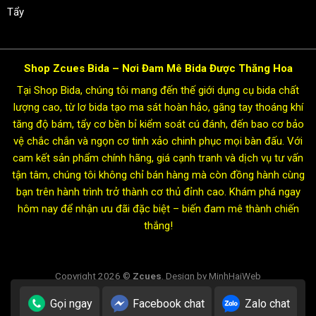
Tẩy
Shop Zcues Bida – Nơi Đam Mê Bida Được Thăng Hoa
Tại Shop Bida, chúng tôi mang đến thế giới dụng cụ bida chất
lượng cao, từ lơ bida tạo ma sát hoàn hảo, găng tay thoáng khí
tăng độ bám, tẩy cơ bền bỉ kiểm soát cú đánh, đến bao cơ bảo
vệ chắc chắn và ngọn cơ tinh xảo chinh phục mọi bàn đấu. Với
cam kết sản phẩm chính hãng, giá cạnh tranh và dịch vụ tư vấn
tận tâm, chúng tôi không chỉ bán hàng mà còn đồng hành cùng
bạn trên hành trình trở thành cơ thủ đỉnh cao. Khám phá ngay
hôm nay để nhận ưu đãi đặc biệt – biến đam mê thành chiến
thắng!
Copyright 2026 ©
Zcues
. Design by MinhHaiWeb
Gọi ngay
Facebook chat
Zalo chat