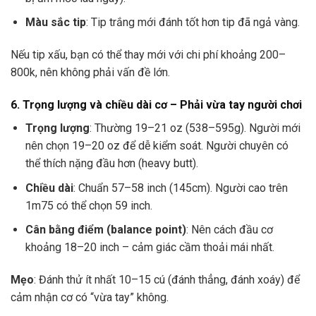
Màu sắc tip
: Tip trắng mới đánh tốt hơn tip đã ngả vàng.
Nếu tip xấu, bạn có thể thay mới với chi phí khoảng 200–
800k, nên không phải vấn đề lớn.
6. Trọng lượng và chiều dài cơ – Phải vừa tay người chơi
Trọng lượng
: Thường 19–21 oz (538–595g). Người mới
nên chọn 19–20 oz để dễ kiểm soát. Người chuyên có
thể thích nặng đầu hơn (heavy butt).
Chiều dài
: Chuẩn 57–58 inch (145cm). Người cao trên
1m75 có thể chọn 59 inch.
Cân bằng điểm (balance point)
: Nên cách đầu cơ
khoảng 18–20 inch – cảm giác cầm thoải mái nhất.
Mẹo
: Đánh thử ít nhất 10–15 cú (đánh thẳng, đánh xoáy) để
cảm nhận cơ có “vừa tay” không.