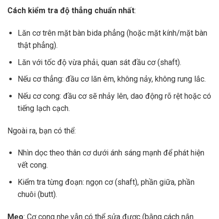
Cách kiểm tra độ thẳng chuẩn nhất
:
Lăn cơ trên mặt bàn bida phẳng (hoặc mặt kính/mặt bàn
thật phẳng).
Lăn với tốc độ vừa phải, quan sát đầu cơ (shaft).
Nếu cơ thẳng: đầu cơ lăn êm, không nảy, không rung lắc.
Nếu cơ cong: đầu cơ sẽ nhảy lên, dao động rõ rệt hoặc có
tiếng lạch cạch.
Ngoài ra, bạn có thể:
Nhìn dọc theo thân cơ dưới ánh sáng mạnh để phát hiện
vết cong.
Kiểm tra từng đoạn: ngọn cơ (shaft), phần giữa, phần
chuôi (butt).
Mẹo
: Cơ cong nhẹ vẫn có thể sửa được (bằng cách nắn