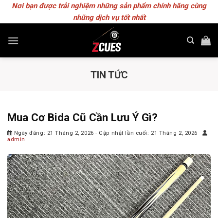
Skip
Nơi bạn được trải nghiệm những sản phẩm chính hãng cùng
to
những dịch vụ tốt nhất
content
TIN TỨC
Mua Cơ Bida Cũ Cần Lưu Ý Gì?
Ngày đăng: 21 Tháng 2, 2026
- Cập nhật lần cuối: 21 Tháng 2, 2026
admin