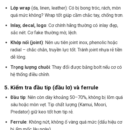
Lớp wrap
(da, linen, leather): Có bị bong tróc, rách, mòn
quá mức không? Wrap tốt giúp cầm chắc tay, chống trơn.
Inlay, decal, logo
: Cơ chính hãng thường có inlay đẹp,
sắc nét. Cơ fake thường mờ, lệch.
Khớp nối (joint)
: Nên ưu tiên joint inox, phenolic hoặc
radial – chắc chắn, truyền lực tốt. Tránh joint nhựa rẻ tiền
dễ lỏng.
Trọng lượng chuôi
: Thay đổi được bằng bolt nếu cơ có
hệ thống điều chỉnh.
5. Kiểm tra đầu tip (đầu lơ) và ferrule
Đầu tip
: Nên còn dày khoảng 50–70%, không bị lõm quá
sâu hoặc mòn vẹt. Tip chất lượng (Kamui, Moori,
Predator) giữ keo tốt hơn tip rẻ.
Ferrule
: Không nứt, không ố vàng quá mức (dấu hiệu cơ
bị ẩm mốc lâu ngày).