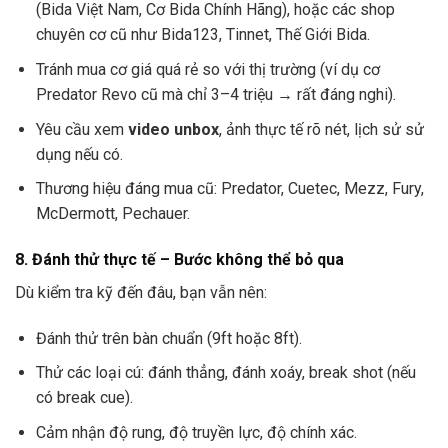
(Bida Việt Nam, Cơ Bida Chính Hãng), hoặc các shop
chuyên cơ cũ như Bida123, Tinnet, Thế Giới Bida.
Tránh mua cơ giá quá rẻ so với thị trường (ví dụ cơ
Predator Revo cũ mà chỉ 3–4 triệu → rất đáng nghi).
Yêu cầu xem
video unbox
, ảnh thực tế rõ nét, lịch sử sử
dụng nếu có.
Thương hiệu đáng mua cũ: Predator, Cuetec, Mezz, Fury,
McDermott, Pechauer.
8. Đánh thử thực tế – Bước không thể bỏ qua
Dù kiểm tra kỹ đến đâu, bạn vẫn nên:
Đánh thử trên bàn chuẩn (9ft hoặc 8ft).
Thử các loại cú: đánh thẳng, đánh xoáy, break shot (nếu
có break cue).
Cảm nhận độ rung, độ truyền lực, độ chính xác.