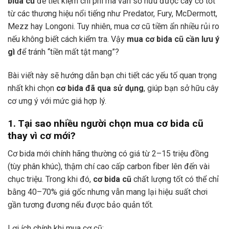
bida cũ
để tiết kiệm chi phí mà vẫn sở hữu được cây cơ tốt
từ các thương hiệu nổi tiếng như Predator, Fury, McDermott,
Mezz hay Longoni. Tuy nhiên, mua cơ cũ tiềm ẩn nhiều rủi ro
nếu không biết cách kiểm tra. Vậy
mua cơ bida cũ cần lưu ý
gì
để tránh “tiền mất tật mang”?
Bài viết này sẽ hướng dẫn bạn chi tiết các yếu tố quan trọng
nhất khi chọn
cơ bida đã qua sử dụng
, giúp bạn sở hữu cây
cơ ưng ý với mức giá hợp lý.
1. Tại sao nhiều người chọn mua cơ bida cũ
thay vì cơ mới?
Cơ bida mới chính hãng thường có giá từ 2–15 triệu đồng
(tùy phân khúc), thậm chí cao cấp carbon fiber lên đến vài
chục triệu. Trong khi đó,
cơ bida cũ
chất lượng tốt có thể chỉ
bằng 40–70% giá gốc nhưng vẫn mang lại hiệu suất chơi
gần tương đương nếu được bảo quản tốt.
Lợi ích chính khi mua cơ cũ: