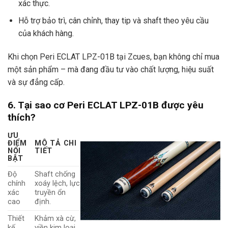
xác thực.
Hỗ trợ bảo trì, cân chỉnh, thay tip và shaft theo yêu cầu
của khách hàng.
Khi chọn Peri ECLAT LPZ-01B tại Zcues, bạn không chỉ mua
một sản phẩm – mà đang đầu tư vào chất lượng, hiệu suất
và sự đẳng cấp.
6. Tại sao cơ Peri ECLAT LPZ-01B được yêu
thích?
ƯU
ĐIỂM
MÔ TẢ CHI
NỔI
TIẾT
BẬT
Độ
Shaft chống
chính
xoáy lệch, lực
xác
truyền ổn
cao
định.
Thiết
Khảm xà cừ,
kế
viền kim loại,