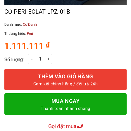
CƠ PERI ECLAT LPZ-01B
Danh mục:
Cơ Đánh
Thương hiệu:
Peri
1.111.111
₫
Cơ Peri ECLAT LPZ-01B số lượng
Số lượng:
THÊM VÀO GIỎ HÀNG
MUA NGAY
Thanh toán nhanh chóng
Gọi đặt mua