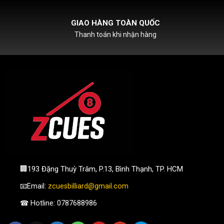
HỖ TRỢ PHÍ SHIPCOD
Với đơn hàng chỉ từ 500k
🏢193 Đặng Thuỳ Trâm, P.13, Bình Thạnh, TP. HCM
📧Email:
zcuesbilliard@gmail.com
☎ Hotline: 0787688986