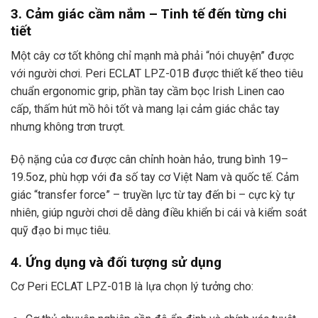
3. Cảm giác cầm nắm – Tinh tế đến từng chi
tiết
Một cây cơ tốt không chỉ mạnh mà phải “nói chuyện” được
với người chơi. Peri ECLAT LPZ-01B được thiết kế theo tiêu
chuẩn ergonomic grip, phần tay cầm bọc Irish Linen cao
cấp, thấm hút mồ hôi tốt và mang lại cảm giác chắc tay
nhưng không trơn trượt.
Độ nặng của cơ được cân chỉnh hoàn hảo, trung bình 19–
19.5oz, phù hợp với đa số tay cơ Việt Nam và quốc tế. Cảm
giác “transfer force” – truyền lực từ tay đến bi – cực kỳ tự
nhiên, giúp người chơi dễ dàng điều khiển bi cái và kiểm soát
quỹ đạo bi mục tiêu.
4. Ứng dụng và đối tượng sử dụng
Cơ Peri ECLAT LPZ-01B là lựa chọn lý tưởng cho: