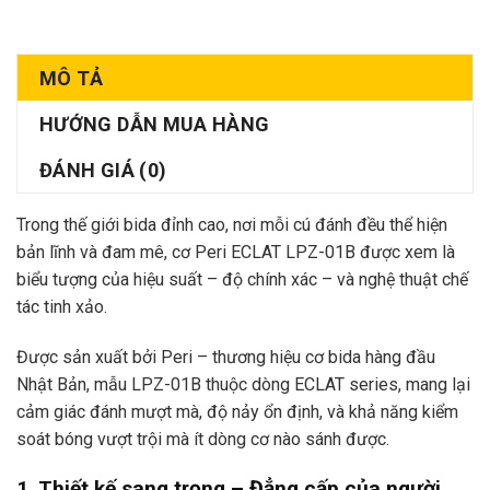
MÔ TẢ
HƯỚNG DẪN MUA HÀNG
ĐÁNH GIÁ (0)
Trong thế giới bida đỉnh cao, nơi mỗi cú đánh đều thể hiện
bản lĩnh và đam mê, cơ Peri ECLAT LPZ-01B được xem là
biểu tượng của hiệu suất – độ chính xác – và nghệ thuật chế
tác tinh xảo.
Được sản xuất bởi Peri – thương hiệu cơ bida hàng đầu
Nhật Bản, mẫu LPZ-01B thuộc dòng ECLAT series, mang lại
cảm giác đánh mượt mà, độ nảy ổn định, và khả năng kiểm
soát bóng vượt trội mà ít dòng cơ nào sánh được.
1. Thiết kế sang trọng – Đẳng cấp của người