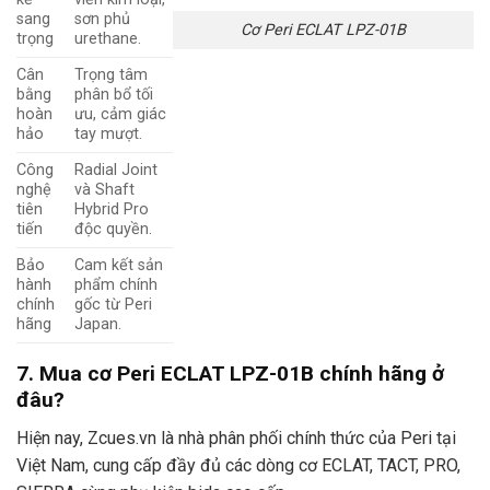
sang
sơn phủ
Cơ Peri ECLAT LPZ-01B
trọng
urethane.
Cân
Trọng tâm
bằng
phân bổ tối
hoàn
ưu, cảm giác
hảo
tay mượt.
Công
Radial Joint
nghệ
và Shaft
tiên
Hybrid Pro
tiến
độc quyền.
Bảo
Cam kết sản
hành
phẩm chính
chính
gốc từ Peri
hãng
Japan.
7. Mua cơ Peri ECLAT LPZ-01B chính hãng ở
đâu?
Hiện nay, Zcues.vn là nhà phân phối chính thức của Peri tại
Việt Nam, cung cấp đầy đủ các dòng cơ ECLAT, TACT, PRO,