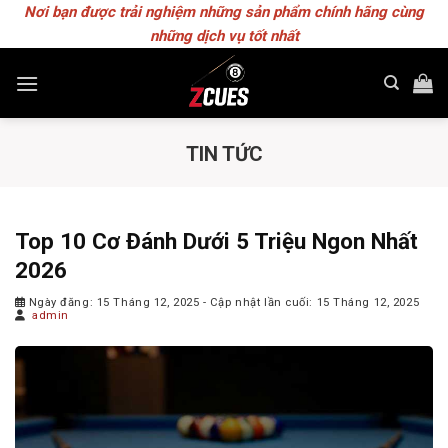
Skip
Nơi bạn được trải nghiệm những sản phẩm chính hãng cùng
to
những dịch vụ tốt nhất
content
TIN TỨC
Top 10 Cơ Đánh Dưới 5 Triệu Ngon Nhất
2026
Ngày đăng: 15 Tháng 12, 2025
- Cập nhật lần cuối: 15 Tháng 12, 2025
admin