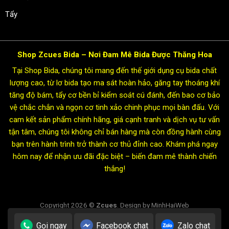
Tẩy
Shop Zcues Bida – Nơi Đam Mê Bida Được Thăng Hoa
Tại Shop Bida, chúng tôi mang đến thế giới dụng cụ bida chất
lượng cao, từ lơ bida tạo ma sát hoàn hảo, găng tay thoáng khí
tăng độ bám, tẩy cơ bền bỉ kiểm soát cú đánh, đến bao cơ bảo
vệ chắc chắn và ngọn cơ tinh xảo chinh phục mọi bàn đấu. Với
cam kết sản phẩm chính hãng, giá cạnh tranh và dịch vụ tư vấn
tận tâm, chúng tôi không chỉ bán hàng mà còn đồng hành cùng
bạn trên hành trình trở thành cơ thủ đỉnh cao. Khám phá ngay
hôm nay để nhận ưu đãi đặc biệt – biến đam mê thành chiến
thắng!
Copyright 2026 ©
Zcues
. Design by MinhHaiWeb
Gọi ngay
Facebook chat
Zalo chat