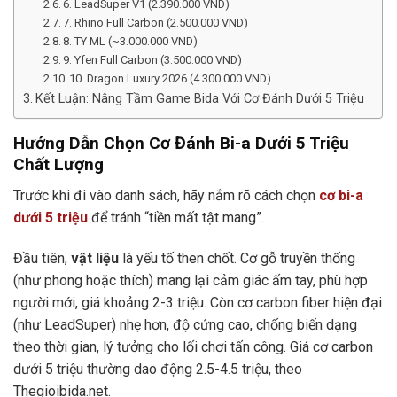
6. LeadSuper V1 (2.390.000 VND)
7. Rhino Full Carbon (2.500.000 VND)
8. TY ML (~3.000.000 VND)
9. Yfen Full Carbon (3.500.000 VND)
10. Dragon Luxury 2026 (4.300.000 VND)
Kết Luận: Nâng Tầm Game Bida Với Cơ Đánh Dưới 5 Triệu
Hướng Dẫn Chọn Cơ Đánh Bi-a Dưới 5 Triệu
Chất Lượng
Trước khi đi vào danh sách, hãy nắm rõ cách chọn
cơ bi-a
dưới 5 triệu
để tránh “tiền mất tật mang”.
Đầu tiên,
vật liệu
là yếu tố then chốt. Cơ gỗ truyền thống
(như phong hoặc thích) mang lại cảm giác ấm tay, phù hợp
người mới, giá khoảng 2-3 triệu. Còn cơ carbon fiber hiện đại
(như LeadSuper) nhẹ hơn, độ cứng cao, chống biến dạng
theo thời gian, lý tưởng cho lối chơi tấn công. Giá cơ carbon
dưới 5 triệu thường dao động 2.5-4.5 triệu, theo
Thegioibida.net.