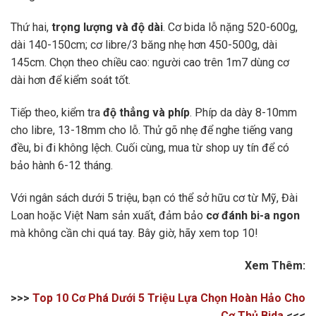
Thứ hai,
trọng lượng và độ dài
. Cơ bida lỗ nặng 520-600g,
dài 140-150cm; cơ libre/3 băng nhẹ hơn 450-500g, dài
145cm. Chọn theo chiều cao: người cao trên 1m7 dùng cơ
dài hơn để kiểm soát tốt.
Tiếp theo, kiểm tra
độ thẳng và phíp
. Phíp da dày 8-10mm
cho libre, 13-18mm cho lỗ. Thử gõ nhẹ để nghe tiếng vang
đều, bi đi không lệch. Cuối cùng, mua từ shop uy tín để có
bảo hành 6-12 tháng.
Với ngân sách dưới 5 triệu, bạn có thể sở hữu cơ từ Mỹ, Đài
Loan hoặc Việt Nam sản xuất, đảm bảo
cơ đánh bi-a ngon
mà không cần chi quá tay. Bây giờ, hãy xem top 10!
Xem Thêm:
>>>
Top 10 Cơ Phá Dưới 5 Triệu Lựa Chọn Hoàn Hảo Cho
Cơ Thủ Bida
<<<