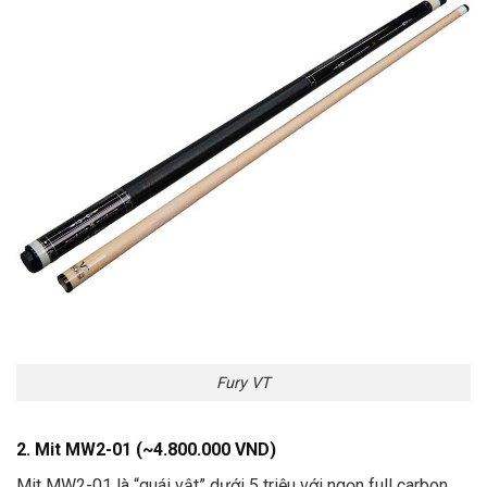
Fury VT
2. Mit MW2-01 (~4.800.000 VND)
Mit MW2-01 là “quái vật” dưới 5 triệu với ngọn full carbon,