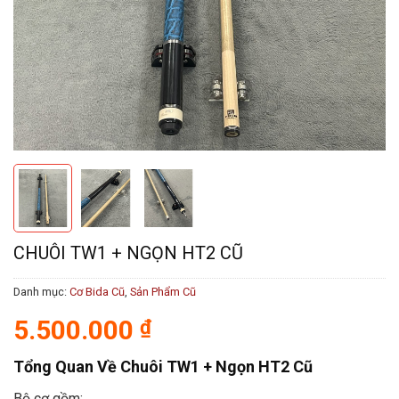
CHUÔI TW1 + NGỌN HT2 CŨ
Danh mục:
Cơ Bida Cũ
,
Sản Phẩm Cũ
5.500.000
₫
Tổng Quan Về Chuôi TW1 + Ngọn HT2 Cũ
Bộ cơ gồm: