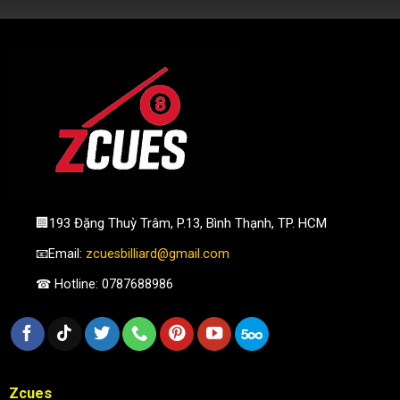
🏢193 Đặng Thuỳ Trâm, P.13, Bình Thạnh, TP. HCM
📧Email:
zcuesbilliard@gmail.com
☎ Hotline: 0787688986
Zcues