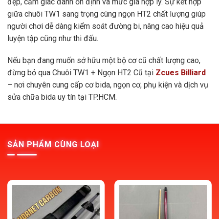
đẹp, cảm giác đánh ổn định và mức giá hợp lý. Sự kết hợp
giữa chuôi TW1 sang trọng cùng ngọn HT2 chất lượng giúp
người chơi dễ dàng kiểm soát đường bi, nâng cao hiệu quả
luyện tập cũng như thi đấu.
Nếu bạn đang muốn sở hữu một bộ cơ cũ chất lượng cao,
đừng bỏ qua Chuôi TW1 + Ngọn HT2 Cũ tại
Zcues Billiard
– nơi chuyên cung cấp cơ bida, ngọn cơ, phụ kiện và dịch vụ
sửa chữa bida uy tín tại TP.HCM.
SẢN PHẨM CÙNG LOẠI