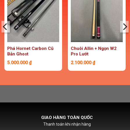
Phá Hornet Carbon Cũ
Chuôi Allin + Ngọn W2
Bản Ghost
Pro Lướt
5.000.000
₫
2.100.000
₫
HỖ TRỢ PHÍ SHIPCOD
Với đơn hàng chỉ từ 500k