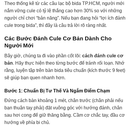
Theo thống kê từ các câu lạc bộ bida TP.HCM, người mới
nắm vững cule có tỷ lệ thắng cao hơn 30% so với những
người chỉ chơi “bản năng”. Nếu bạn đang hỏi “lợi ích đánh
cule trong bida”, thì đây là câu trả lời rõ ràng nhất.
Các Bước Đánh Cule Cơ Bản Dành Cho
Người Mới
Bây giờ, chúng ta đi vào phần cốt lõi:
cách đánh cule cơ
bản
. Hãy thực hiện theo từng bước để tránh rối loạn. Nhớ
rằng, luyện tập trên bàn bida tiêu chuẩn (kích thước 9 feet)
sẽ giúp bạn quen nhanh hơn.
Bước 1: Chuẩn Bị Tư Thế Và Ngắm Điểm Chạm
Đứng cách bàn khoảng 1 mét, chân trước (chân phải nếu
bạn thuận tay phải) đặt vuông góc với hướng đánh, chân
sau hơi cong để giữ thăng bằng. Cầm cơ chắc tay, đầu cơ
hướng về phía bi chủ.