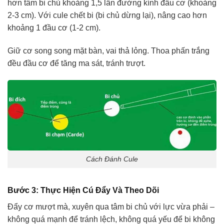
hơn tâm bi chủ khoảng 1,5 lần đường kính đầu cơ (khoảng
2-3 cm). Với cule chết bi (bi chủ dừng lại), nâng cao hơn
khoảng 1 đầu cơ (1-2 cm).
Giữ cơ song song mặt bàn, vai thả lỏng. Thoa phấn trắng
đều đầu cơ để tăng ma sát, tránh trượt.
Cách Đánh Cule
Bước 3: Thực Hiện Cú Đẩy Và Theo Dõi
Đẩy cơ mượt mà, xuyên qua tâm bi chủ với lực vừa phải –
không quá mạnh để tránh lệch, không quá yếu để bi không