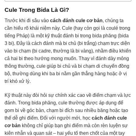
Cule Trong Bida Là Gì?
Trước khi đi sâu vào
cách đánh cule cơ bản
, chúng ta
cần hiểu rõ khái niệm này. Cule (hay còn gọi là coulé trong
tiếng Pháp) là một kỹ thuật đánh bi trong bida phăng (bida
3 bi). Đây là cách đánh mà bi chủ (bi trắng) chạm trực diện
vào bi chạm (bi cadre, thường là bi vàng), nhằm điều khiển
cả hai bi theo hướng mong muốn. Thay vì đánh dày mỏng
thông thường, cule giúp bi chủ và bi chạm di chuyển đồng
bộ, thường dùng khi ba bi nằm gần thẳng hàng hoặc ở vị
trí khó xử lý.
Kỹ thuật này đòi hỏi sự chính xác cao về điểm chạm và lực
đánh. Trong bida phăng, cule thường được áp dụng để
gom bi về góc bàn, chạm bi đích sau nhiều băng hoặc tạo
thế dễ ghi điểm. Đối với người mới, học
cách đánh cule
cơ bản
không chỉ giúp bạn ghi điểm mà còn rèn luyện sự
kiên nhẫn và quan sát – hai yếu tố then chốt của một tay