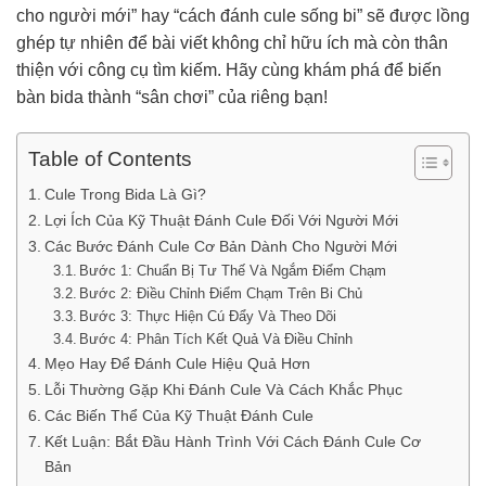
cho người mới” hay “cách đánh cule sống bi” sẽ được lồng
ghép tự nhiên để bài viết không chỉ hữu ích mà còn thân
thiện với công cụ tìm kiếm. Hãy cùng khám phá để biến
bàn bida thành “sân chơi” của riêng bạn!
Table of Contents
Cule Trong Bida Là Gì?
Lợi Ích Của Kỹ Thuật Đánh Cule Đối Với Người Mới
Các Bước Đánh Cule Cơ Bản Dành Cho Người Mới
Bước 1: Chuẩn Bị Tư Thế Và Ngắm Điểm Chạm
Bước 2: Điều Chỉnh Điểm Chạm Trên Bi Chủ
Bước 3: Thực Hiện Cú Đẩy Và Theo Dõi
Bước 4: Phân Tích Kết Quả Và Điều Chỉnh
Mẹo Hay Để Đánh Cule Hiệu Quả Hơn
Lỗi Thường Gặp Khi Đánh Cule Và Cách Khắc Phục
Các Biến Thể Của Kỹ Thuật Đánh Cule
Kết Luận: Bắt Đầu Hành Trình Với Cách Đánh Cule Cơ
Bản