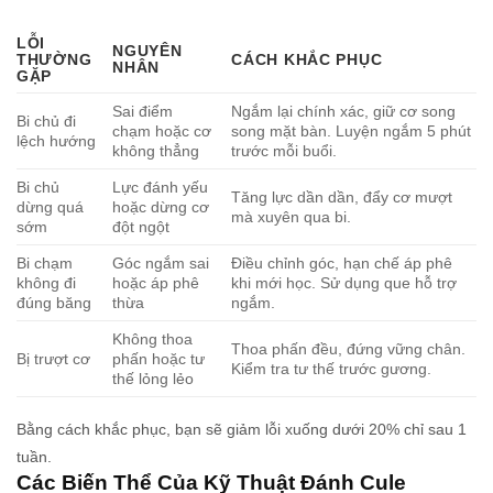
LỖI
NGUYÊN
THƯỜNG
CÁCH KHẮC PHỤC
NHÂN
GẶP
Sai điểm
Ngắm lại chính xác, giữ cơ song
Bi chủ đi
chạm hoặc cơ
song mặt bàn. Luyện ngắm 5 phút
lệch hướng
không thẳng
trước mỗi buổi.
Bi chủ
Lực đánh yếu
Tăng lực dần dần, đẩy cơ mượt
dừng quá
hoặc dừng cơ
mà xuyên qua bi.
sớm
đột ngột
Bi chạm
Góc ngắm sai
Điều chỉnh góc, hạn chế áp phê
không đi
hoặc áp phê
khi mới học. Sử dụng que hỗ trợ
đúng băng
thừa
ngắm.
Không thoa
Thoa phấn đều, đứng vững chân.
Bị trượt cơ
phấn hoặc tư
Kiểm tra tư thế trước gương.
thế lỏng lẻo
Bằng cách khắc phục, bạn sẽ giảm lỗi xuống dưới 20% chỉ sau 1
tuần.
Các Biến Thể Của Kỹ Thuật Đánh Cule