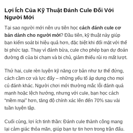
Lợi Ích Của Kỹ Thuật Đánh Cule Đối Với
Người Mới
Tại sao người mới nên ưu tiên học
cách đánh cule cơ
bản dành cho người mới
? Đầu tiên, kỹ thuật này giúp
bạn kiểm soát bi hiệu quả hơn, đặc biệt khi đối mặt với thế
bi phức tạp. Thay vì đánh bừa, cule cho phép bạn dự đoán
đường đi của bi chạm và bi chủ, giảm thiểu rủi ro mất lượt.
Thứ hai, cule rèn luyện kỹ năng cơ bản như tư thế đứng,
cách cầm cơ và lực đẩy – những yếu tố áp dụng cho mọi
cú đánh khác. Người chơi mới thường mắc lỗi đánh quá
mạnh hoặc lệch hướng, nhưng với cule, bạn học cách
“mềm mại” hơn, tăng độ chính xác lên đến 70% sau vài
tuần luyện tập.
Cuối cùng, lợi ích tinh thần: Đánh cule thành công mang
lại cảm giác thỏa mãn, giúp bạn tự tin hơn trong trận đấu.