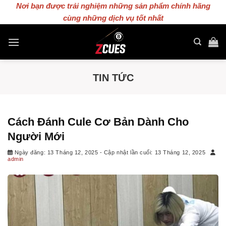
Skip
Nơi bạn được trải nghiệm những sản phẩm chính hãng
cùng những dịch vụ tốt nhất
to
content
TIN TỨC
Cách Đánh Cule Cơ Bản Dành Cho
Người Mới
Ngày đăng: 13 Tháng 12, 2025
- Cập nhật lần cuối: 13 Tháng 12, 2025
admin