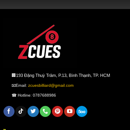
🏢193 Đặng Thuỳ Trâm, P.13, Bình Thạnh, TP. HCM
📧Email:
zcuesbilliard@gmail.com
☎ Hotline: 0787688986