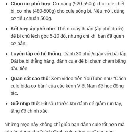
Chọn cơ phù hợp
: Cơ nặng (520-550g) cho cule chết
bi, cơ nhẹ (480-500g) cho cule sống bi. Nếu mới, dùng
cơ tiêu chuẩn 500g.
Kết hợp áp phê nhẹ
: Thêm xoáy thuận (áp phê dưới)
để bi chủ lệch góc 5-10 độ, nhưng chỉ khi bạn đã quen
cơ bản.
Luyện tập có hệ thống
: Dành 30 phút/ngày với bài tập:
Đặt ba bi thẳng hàng, đánh cule để bi chạm chạm băng
đầu tiên.
Quan sát cao thủ
: Xem video trên YouTube như “Cách
cule bida cơ bản” của các kênh Việt Nam để học động
tác.
Giữ nhịp thở
: Hít sâu trước khi đánh để giảm run tay,
tăng độ chính xác.
Những mẹo này không chỉ giúp bạn đánh cule tốt hơn mà
còn áp dụng cho “cách đánh cule nâng cao” sau này.