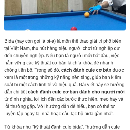
Bida (hay còn gọi là bi-a) là môn thể thao giải trí phổ biến
tại Việt Nam, thu hút hàng triệu người chơi từ nghiệp dư
đến chuyên nghiệp. Nếu bạn là người mới bắt đầu, việc
nắm vững các kỹ thuật cơ bản là chìa khóa để nhanh
chóng tiến bộ. Trong số đó,
cách đánh cule cơ bản
được
xem là một trong những kỹ năng nền tảng, giúp bạn kiểm
soát bi một cách tinh tế và hiệu quả. Bài viết này sẽ hướng
dẫn chi tiết
cách đánh cule cơ bản dành cho người mới
,
từ định nghĩa, lợi ích đến các bước thực hiện, mẹo hay và
lỗi thường gặp. Với hướng dẫn dễ hiểu, bạn có thể tự
luyện tập ngay tại nhà hoặc câu lạc bộ bida gần nhất.
Từ khóa như “kỹ thuật đánh cule bida”, “hướng dẫn cule