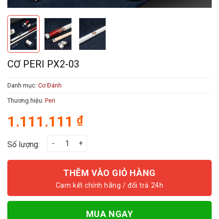
CƠ PERI PX2-03
Danh mục:
Cơ Đánh
Thương hiệu:
Peri
1.111.111
₫
Cơ Peri PX2-03 số lượng
Số lượng:
THÊM VÀO GIỎ HÀNG
MUA NGAY