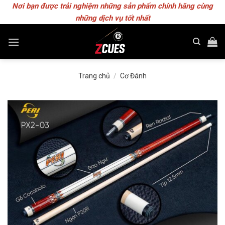
Skip
Nơi bạn được trải nghiệm những sản phẩm chính hãng cùng
to
những dịch vụ tốt nhất
content
Trang chủ
/
Cơ Đánh