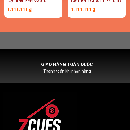
Cơ Bida Peri V30-01
Cơ Peri ECLAT LPZ-01B
1.111.111
₫
1.111.111
₫
HỖ TRỢ PHÍ SHIPCOD
Với đơn hàng chỉ từ 500k