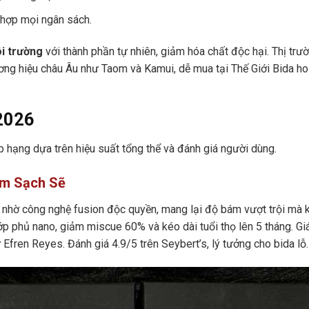
 hợp mọi ngân sách.
ôi trường
với thành phần tự nhiên, giảm hóa chất độc hại. Thị trườ
ơng hiệu châu Âu như Taom và Kamui, dễ mua tại Thế Giới Bida h
 2026
ếp hạng dựa trên hiệu suất tổng thể và đánh giá người dùng.
ám Sạch Sẽ
nhờ công nghệ fusion độc quyền, mang lại độ bám vượt trội mà 
 lớp phủ nano, giảm miscue 60% và kéo dài tuổi thọ lên 5 tháng. Gi
fren Reyes. Đánh giá 4.9/5 trên Seybert’s, lý tưởng cho bida lỗ.