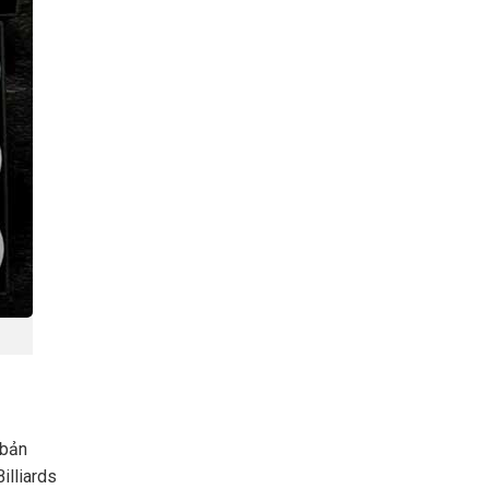
 bản
illiards