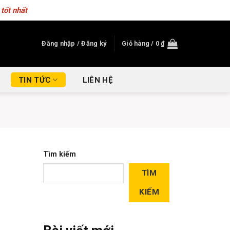
tốt nhất
Đăng nhập / Đăng ký
Giỏ hàng /
0
₫
TIN TỨC
LIÊN HỆ
Tìm kiếm
TÌM
KIẾM