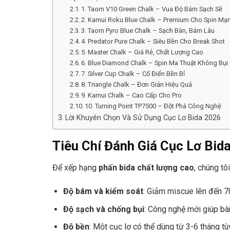
1. Taom V10 Green Chalk – Vua Độ Bám Sạch Sẽ
2. Kamui Roku Blue Chalk – Premium Cho Spin Mạ
3. Taom Pyro Blue Chalk – Sạch Bàn, Bám Lâu
4. Predator Pure Chalk – Siêu Bền Cho Break Shot
5. Master Chalk – Giá Rẻ, Chất Lượng Cao
6. Blue Diamond Chalk – Spin Ma Thuật Không Bụi
7. Silver Cup Chalk – Cổ Điển Bền Bỉ
8. Triangle Chalk – Đơn Giản Hiệu Quả
9. Kamui Chalk – Cao Cấp Cho Pro
10. Turning Point TP7500 – Đột Phá Công Nghệ
Lời Khuyên Chọn Và Sử Dụng Cục Lơ Bida 2026
Tiêu Chí Đánh Giá Cục Lơ Bid
Để xếp hạng
phấn bida chất lượng cao
, chúng tô
Độ bám và kiểm soát
: Giảm miscue lên đến 7
Độ sạch và chống bụi
: Công nghệ mới giúp bàn
Độ bền
: Một cục lơ có thể dùng từ 3-6 tháng t