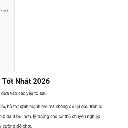
nh Mẽ
a Tốt Nhất 2026
i dựa vào các yếu tố sau:
0%, hỗ trợ spin mạnh mẽ mà không để lại dấu trên bi.
 bida ít bụi hơn, lý tưởng cho cơ thủ chuyên nghiệp.
ùy cường độ chơi.