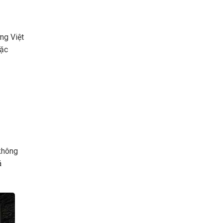
ng Việt
oặc
không
á