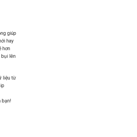
rọng giúp
mới hay
ẽ hơn
 bụi lên
 liệu từ
ip
a bạn!