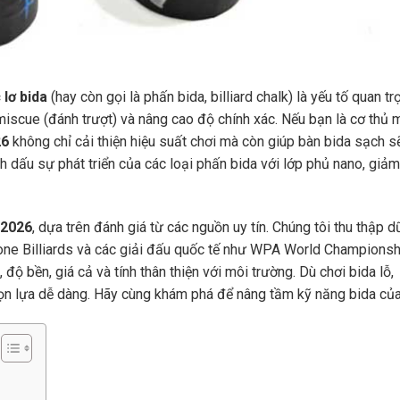
 lơ bida
(hay còn gọi là phấn bida, billiard chalk) là yếu tố quan t
iscue (đánh trượt) và nâng cao độ chính xác. Nếu bạn là cơ thủ 
26
không chỉ cải thiện hiệu suất chơi mà còn giúp bàn bida sạch s
ấu sự phát triển của các loại phấn bida với lớp phủ nano, giảm
 2026
, dựa trên đánh giá từ các nguồn uy tín. Chúng tôi thu thập dữ
ne Billiards và các giải đấu quốc tế như WPA World Championsh
ộ bền, giá cả và tính thân thiện với môi trường. Dù chơi bida lỗ,
ọn lựa dễ dàng. Hãy cùng khám phá để nâng tầm kỹ năng bida củ