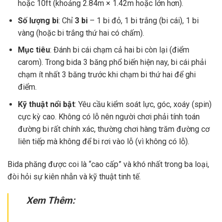
hoặc 10ft (khoảng 2.84m × 1.42m hoặc lớn hơn).
Số lượng bi
: Chỉ
3 bi
– 1 bi đỏ, 1 bi trắng (bi cái), 1 bi
vàng (hoặc bi trắng thứ hai có chấm).
Mục tiêu
: Đánh bi cái chạm cả hai bi còn lại (điểm
carom). Trong bida 3 băng phổ biến hiện nay, bi cái phải
chạm ít nhất 3 băng trước khi chạm bi thứ hai để ghi
điểm.
Kỹ thuật nổi bật
: Yêu cầu kiểm soát lực, góc, xoáy (spin)
cực kỳ cao. Không có lỗ nên người chơi phải tính toán
đường bi rất chính xác, thường chơi hàng trăm đường cơ
liên tiếp mà không để bi rơi vào lỗ (vì không có lỗ).
Bida phăng được coi là “cao cấp” và khó nhất trong ba loại,
đòi hỏi sự kiên nhẫn và kỹ thuật tinh tế.
Xem Thêm: