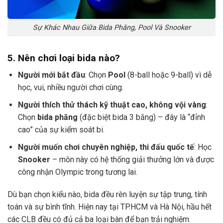
Sự Khác Nhau Giữa Bida Phăng, Pool Và Snooker
5. Nên chơi loại bida nào?
Người mới bắt đầu
: Chọn
Pool
(8-ball hoặc 9-ball) vì dễ
học, vui, nhiều người chơi cùng.
Người thích thử thách kỹ thuật cao, không vội vàng
:
Chọn
bida phăng
(đặc biệt bida 3 băng) – đây là “đỉnh
cao” của sự kiểm soát bi.
Người muốn chơi chuyên nghiệp, thi đấu quốc tế
: Học
Snooker
– môn này có hệ thống giải thưởng lớn và được
công nhận Olympic trong tương lai.
Dù bạn chọn kiểu nào, bida đều rèn luyện sự tập trung, tính
toán và sự bình tĩnh. Hiện nay tại TP.HCM và Hà Nội, hầu hết
các CLB đều có đủ cả ba loại bàn để bạn trải nghiệm.