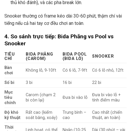
thủ khó đánh), và các pha break lớn.
Snooker thường có frame kéo dài 30-60 phút, thậm chí vài
tiếng nếu cả hai tay cơ đều chơi an toàn.
4. So sánh trực tiếp: Bida Phăng vs Pool vs
Snooker
TIÊU
BIDA PHĂNG
BIDA POOL
SNOOKER
CHÍ
(CAROM)
(BIDA LỖ)
Bàn
Không lỗ, 9-10ft
Có 6 lỗ, 7-9ft
Có 6 lỗ nhỏ, 12ft
chơi
Số bi
3 bi
16 bi
22 bi
Mục
Carom (chạm 2
Đưa bi vào lỗ +
tiêu
Đưa bi vào lỗ
bi còn lại)
tính điểm màu
chính
Độ khó
Rất cao (kiểm
Trung bình –
Cao nhất (chiến
kỹ thuật
soát băng, xoáy)
cao
thuật, an toàn)
Thời
Linh hoạt, có thể
Ngắn (10-25
Dài (30 phút – vài