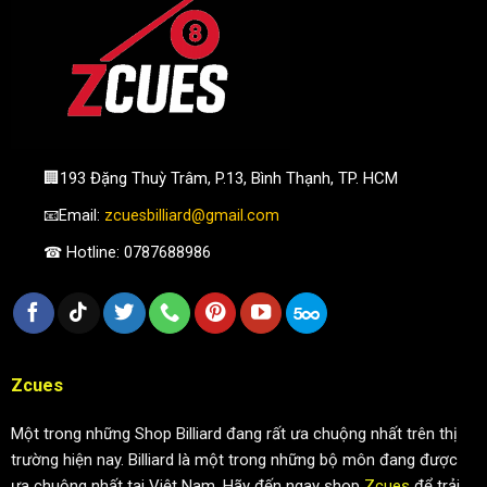
🏢193 Đặng Thuỳ Trâm, P.13, Bình Thạnh, TP. HCM
📧Email:
zcuesbilliard@gmail.com
☎ Hotline: 0787688986
Zcues
Một trong những Shop Billiard đang rất ưa chuộng nhất trên thị
trường hiện nay. Billiard là một trong những bộ môn đang được
ưa chuộng nhất tại Việt Nam. Hãy đến ngay shop
Zcues
để trải