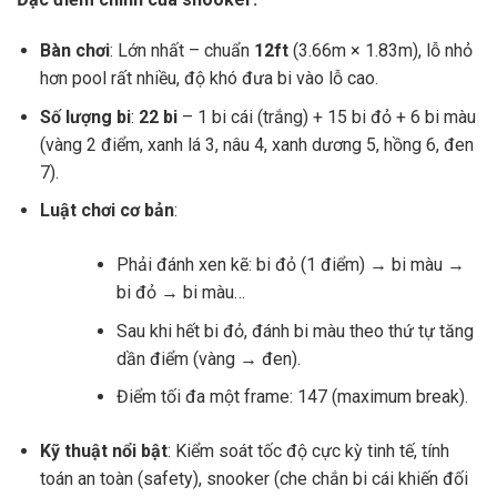
Bàn chơi
: Lớn nhất – chuẩn
12ft
(3.66m × 1.83m), lỗ nhỏ
hơn pool rất nhiều, độ khó đưa bi vào lỗ cao.
Số lượng bi
:
22 bi
– 1 bi cái (trắng) + 15 bi đỏ + 6 bi màu
(vàng 2 điểm, xanh lá 3, nâu 4, xanh dương 5, hồng 6, đen
7).
Luật chơi cơ bản
:
Phải đánh xen kẽ: bi đỏ (1 điểm) → bi màu →
bi đỏ → bi màu…
Sau khi hết bi đỏ, đánh bi màu theo thứ tự tăng
dần điểm (vàng → đen).
Điểm tối đa một frame: 147 (maximum break).
Kỹ thuật nổi bật
: Kiểm soát tốc độ cực kỳ tinh tế, tính
toán an toàn (safety), snooker (che chắn bi cái khiến đối