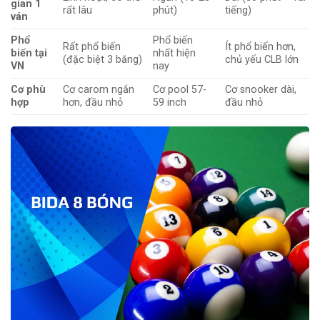
gian 1
rất lâu
phút)
tiếng)
ván
Phổ
Phổ biến
Rất phổ biến
Ít phổ biến hơn,
biến tại
nhất hiện
(đặc biệt 3 băng)
chủ yếu CLB lớn
VN
nay
Cơ phù
Cơ carom ngắn
Cơ pool 57-
Cơ snooker dài,
hợp
hơn, đầu nhỏ
59 inch
đầu nhỏ