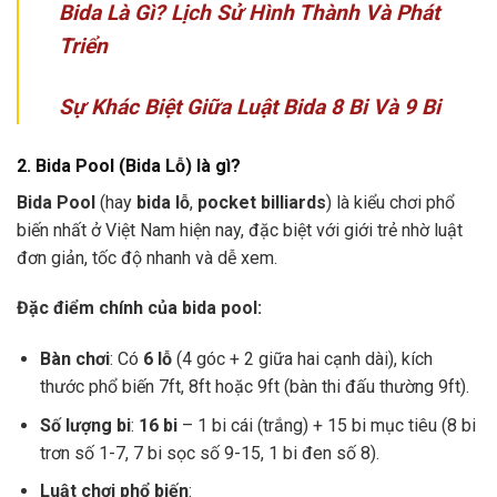
Bida Là Gì? Lịch Sử Hình Thành Và Phát
Triển
Sự Khác Biệt Giữa Luật Bida 8 Bi Và 9 Bi
2. Bida Pool (Bida Lỗ) là gì?
Bida Pool
(hay
bida lỗ
,
pocket billiards
) là kiểu chơi phổ
biến nhất ở Việt Nam hiện nay, đặc biệt với giới trẻ nhờ luật
đơn giản, tốc độ nhanh và dễ xem.
Đặc điểm chính của bida pool:
Bàn chơi
: Có
6 lỗ
(4 góc + 2 giữa hai cạnh dài), kích
thước phổ biến 7ft, 8ft hoặc 9ft (bàn thi đấu thường 9ft).
Số lượng bi
:
16 bi
– 1 bi cái (trắng) + 15 bi mục tiêu (8 bi
trơn số 1-7, 7 bi sọc số 9-15, 1 bi đen số 8).
Luật chơi phổ biến
: