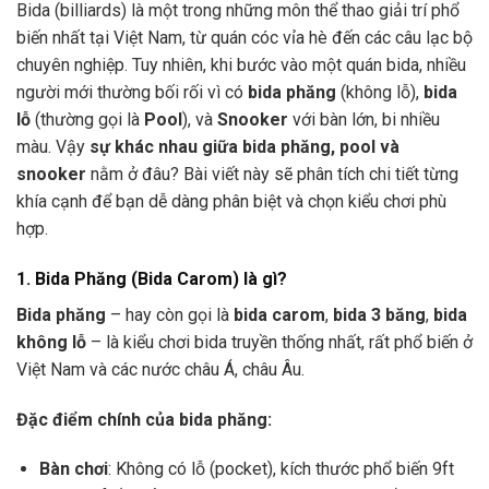
Bida (billiards) là một trong những môn thể thao giải trí phổ
biến nhất tại Việt Nam, từ quán cóc vỉa hè đến các câu lạc bộ
chuyên nghiệp. Tuy nhiên, khi bước vào một quán bida, nhiều
người mới thường bối rối vì có
bida phăng
(không lỗ),
bida
lỗ
(thường gọi là
Pool
), và
Snooker
với bàn lớn, bi nhiều
màu. Vậy
sự khác nhau giữa bida phăng, pool và
snooker
nằm ở đâu? Bài viết này sẽ phân tích chi tiết từng
khía cạnh để bạn dễ dàng phân biệt và chọn kiểu chơi phù
hợp.
1. Bida Phăng (Bida Carom) là gì?
Bida phăng
– hay còn gọi là
bida carom
,
bida 3 băng
,
bida
không lỗ
– là kiểu chơi bida truyền thống nhất, rất phổ biến ở
Việt Nam và các nước châu Á, châu Âu.
Đặc điểm chính của bida phăng:
Bàn chơi
: Không có lỗ (pocket), kích thước phổ biến 9ft