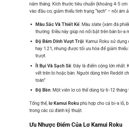
năm tháng. Kích thước tiêu chuẩn (khoảng 4-5 cm 
vào đầu cơ, giảm thiểu tình trạng “tẹch” – nỗi ám ả
Màu Sắc Và Thiết Kế
: Màu slate (xám đá phiến
thường. Điều này giúp nó nổi bật trên bàn bi-a
Độ Bám Dính Vượt Trội
: Kamui Roku sử dụng c
hay 1.21, nhưng được tối ưu hóa để giảm thiểu
trượt.
Ít Bụi Và Sạch Sẽ
: Đây là điểm cộng lớn nhất.
vết trên bi hoặc bàn. Người dùng trên Reddit c
toàn”.
Độ Bền
: Một viên lơ có thể dùng từ 6-12 tháng 
Tổng thể,
lơ Kamui Roku
phù hợp cho cả bi-a lỗ, b
trong các cú đánh kỹ thuật.
Ưu Nhược Điểm Của Lơ Kamui Roku