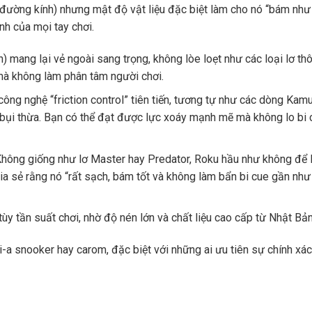
đường kính) nhưng mật độ vật liệu đặc biệt làm cho nó “bám như
nh của mọi tay chơi.
) mang lại vẻ ngoài sang trọng, không lòe loẹt như các loại lơ th
 mà không làm phân tâm người chơi.
ông nghệ “friction control” tiên tiến, tương tự như các dòng Kamu
 bụi thừa. Bạn có thể đạt được lực xoáy mạnh mẽ mà không lo bi 
 Không giống như lơ Master hay Predator, Roku hầu như không để 
hia sẻ rằng nó “rất sạch, bám tốt và không làm bẩn bi cue gần như
tùy tần suất chơi, nhờ độ nén lớn và chất liệu cao cấp từ Nhật Bản
i-a snooker hay carom, đặc biệt với những ai ưu tiên sự chính xá