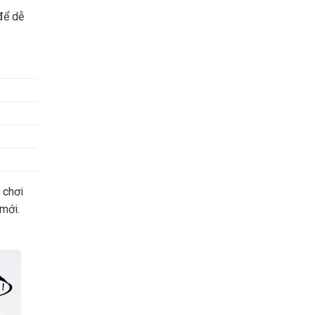
để dễ
 chơi
 mới.