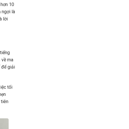
m hơn 10
 ngợi là
 lời
tiếng
u về ma
 để giải
iệc tối
hẹn
 tiên