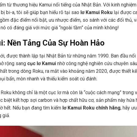
phẩm từ thương hiệu Kamui nổi tiếng của Nhật Bản. Với kinh nghiệ
bị bi-a, tôi sẽ giúp bạn hiểu rõ tại sao
lơ Kamui Roku
lại được ca
 gồm đặc điểm nổi bật, ưu nhược điểm, so sánh với các đối thủ, và
nó có đáng giá với mức giá “ngoài tầm” của mình không!
i: Nền Tảng Của Sự Hoàn Hảo
iới, được thành lập tại Nhật Bản từ những năm 1990. Ban đầu nổi 
 mở rộng sang
cục lơ Kamui
nhờ công nghệ nghiên cứu chuyên sâ
hất trong dòng Roku, ra mắt vào khoảng năm 2020, được thiết kế
bụi bẩn, mòn nhanh và thiếu kiểm soát cú đánh.
 Roku không chỉ là một cục lơ mà còn là “cuộc cách mạng” trong v
ặc biệt kết hợp sợi carbon và hợp chất hữu cơ, sản phẩm này hứa 
iờ hết. Nếu bạn đang tìm kiếm
lơ Kamui Roku chính hãng
, hãy ưu
 giả.