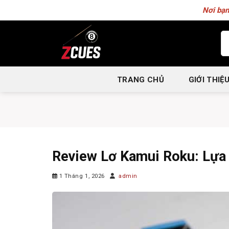
Skip
Nơi bạn
to
content
Tì
ki
TRANG CHỦ
GIỚI THIỆ
Review Lơ Kamui Roku: Lựa
1 Tháng 1, 2026
admin