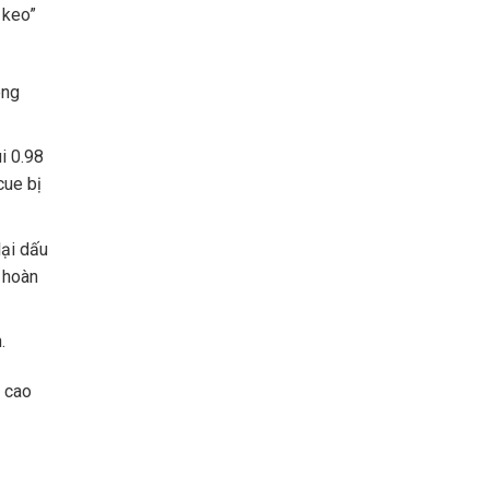
 keo”
ông
i 0.98
cue bị
lại dấu
 hoàn
.
c cao