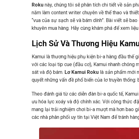
Roku
này, chúng tôi sẽ phân tích chi tiết về sản 
năm làm content writer chuyên về thể thao và thiết 
“vua của sự sạch sẽ và bám dính”. Bài viết sẽ bao
khuyên mua hàng. Hãy cùng khám phá để xem liệu 
Lịch Sử Và Thương Hiệu Kamu
Kamui là thương hiệu phụ kiện bi-a hàng đầu thế g
với các loại tip cue (đầu cơ), Kamui nhanh chóng
sát và độ bám.
Lơ Kamui Roku
là sản phẩm mới n
quyết những vấn đề phổ biến của lơ truyền thống: 
Theo đánh giá từ các diễn đàn bi-a quốc tế, Kamui
ưu hóa lực xoáy và độ chính xác. Với công thức đ
mang lại trải nghiệm chơi bi-a mượt mà hơn bao g
các nhà phân phối uy tín tại Việt Nam để tránh hàng