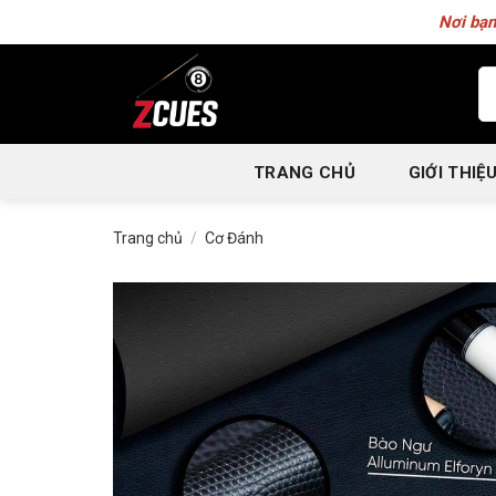
Skip
Nơi bạn
to
content
Tì
ki
TRANG CHỦ
GIỚI THIỆ
Trang chủ
/
Cơ Đánh