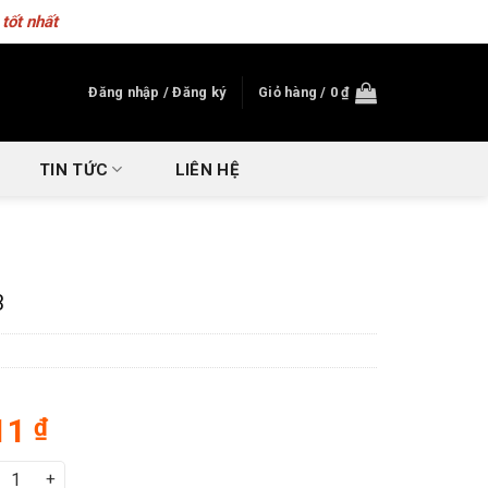
tốt nhất
Đăng nhập / Đăng ký
Giỏ hàng /
0
₫
TIN TỨC
LIÊN HỆ
3
11
₫
 P-TE03 số lượng