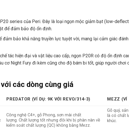
P20 series của Peri.
Đây là loại ngọn mộc giảm bạt (low-deflec
gặt để đảm bảo độ ổn định.
đảm bảo khả năng truyền lực tuyệt vời, mang lại cảm giác đánh 
ế tác hiện đại và vật liệu cao cấp, ngọn P20R có độ ổn định cao,
u cơ Night Fury đi kèm cũng cho độ bám bi tốt, giúp người chơi 
 với các dòng cùng giá
PREDATOR (VÍ DỤ: 9K VỚI REVO/314-3)
MEZZ (VÍ 
Gỗ quý, sản
Công nghệ C4+, gỗ Phong, sơn mài chất
là có chất 
c
lượng.
Chất lượng tốt nhưng đôi khi bị phàn nàn về
khúc.
kiểm soát chất lượng (QC) không bằng Mezz.