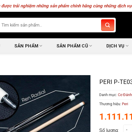
 được trải nghiệm những sản phẩm chính hãng cùng những dịch vụ 
m
ếm:
U
SẢN PHẨM
SẢN PHẨM CŨ
DỊCH VỤ
PERI P-TE0
Danh mục:
Cơ Đánh
Thương hiệu:
Peri
1.111.1
Peri
Số lượng: