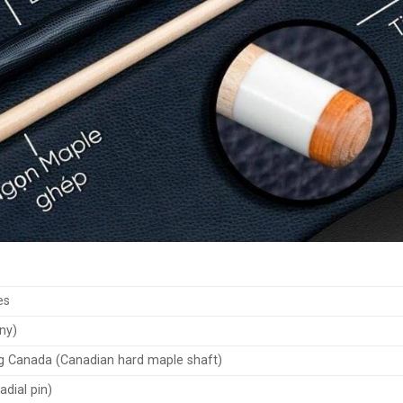
es
ny)
g Canada (Canadian hard maple shaft)
adial pin)