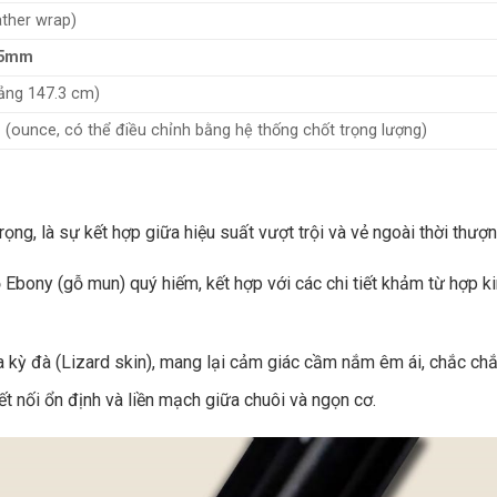
ather wrap)
75mm
ảng 147.3 cm)
z
(ounce, có thể điều chỉnh bằng hệ thống chốt trọng lượng)
ọng, là sự kết hợp giữa hiệu suất vượt trội và vẻ ngoài thời thượ
Ebony (gỗ mun) quý hiếm, kết hợp với các chi tiết khảm từ hợp k
kỳ đà (Lizard skin), mang lại cảm giác cầm nắm êm ái, chắc chắn
 nối ổn định và liền mạch giữa chuôi và ngọn cơ.