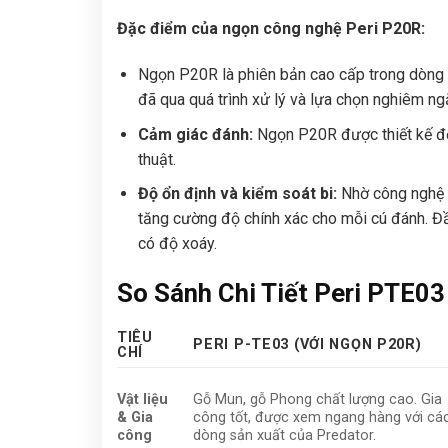
Đặc điểm của ngọn công nghệ Peri P20R:
Ngọn P20R là phiên bản cao cấp trong dòng 
đã qua quá trình xử lý và lựa chọn nghiêm n
Cảm giác đánh:
Ngọn P20R được thiết kế để 
thuật.
Độ ổn định và kiểm soát bi:
Nhờ công nghệ ch
tăng cường độ chính xác cho mỗi cú đánh.
Đầ
có độ xoáy.
So Sánh Chi Tiết Peri PTE03
TIÊU
PERI P-TE03 (VỚI NGỌN P20R)
CHÍ
Vật liệu
Gỗ Mun, gỗ Phong chất lượng cao.
Gia
& Gia
công tốt, được xem ngang hàng với cá
công
dòng sản xuất của Predator.