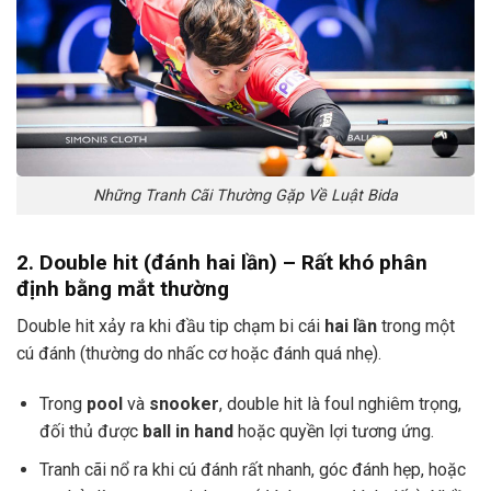
Những Tranh Cãi Thường Gặp Về Luật Bida
2. Double hit (đánh hai lần) – Rất khó phân
định bằng mắt thường
Double hit xảy ra khi đầu tip chạm bi cái
hai lần
trong một
cú đánh (thường do nhấc cơ hoặc đánh quá nhẹ).
Trong
pool
và
snooker
, double hit là foul nghiêm trọng,
đối thủ được
ball in hand
hoặc quyền lợi tương ứng.
Tranh cãi nổ ra khi cú đánh rất nhanh, góc đánh hẹp, hoặc