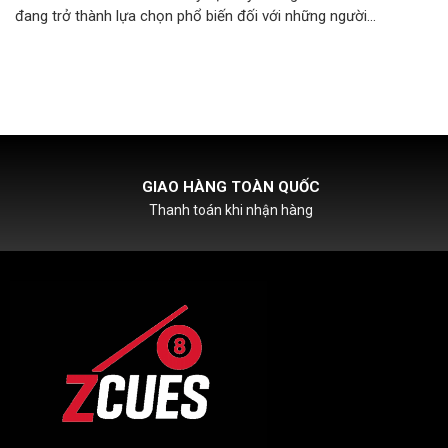
đang trở thành lựa chọn phổ biến đối với những người...
HỖ TRỢ PHÍ SHIPCOD
Với đơn hàng chỉ từ 500k