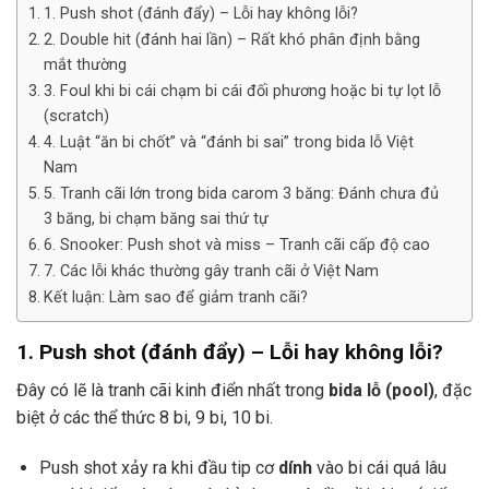
1. Push shot (đánh đẩy) – Lỗi hay không lỗi?
2. Double hit (đánh hai lần) – Rất khó phân định bằng
mắt thường
3. Foul khi bi cái chạm bi cái đối phương hoặc bi tự lọt lỗ
(scratch)
4. Luật “ăn bi chốt” và “đánh bi sai” trong bida lỗ Việt
Nam
5. Tranh cãi lớn trong bida carom 3 băng: Đánh chưa đủ
3 băng, bi chạm băng sai thứ tự
6. Snooker: Push shot và miss – Tranh cãi cấp độ cao
7. Các lỗi khác thường gây tranh cãi ở Việt Nam
Kết luận: Làm sao để giảm tranh cãi?
1. Push shot (đánh đẩy) – Lỗi hay không lỗi?
Đây có lẽ là tranh cãi kinh điển nhất trong
bida lỗ (pool)
, đặc
biệt ở các thể thức 8 bi, 9 bi, 10 bi.
Push shot xảy ra khi đầu tip cơ
dính
vào bi cái quá lâu