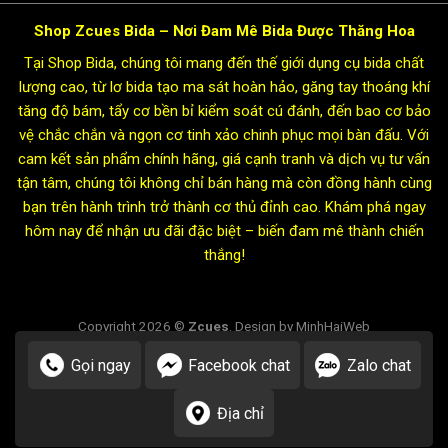
Shop Zcues Bida – Nơi Đam Mê Bida Được Thăng Hoa
Tại Shop Bida, chúng tôi mang đến thế giới dụng cụ bida chất
lượng cao, từ lơ bida tạo ma sát hoàn hảo, găng tay thoáng khí
tăng độ bám, tẩy cơ bền bỉ kiểm soát cú đánh, đến bao cơ bảo
vệ chắc chắn và ngọn cơ tinh xảo chinh phục mọi bàn đấu. Với
cam kết sản phẩm chính hãng, giá cạnh tranh và dịch vụ tư vấn
tận tâm, chúng tôi không chỉ bán hàng mà còn đồng hành cùng
bạn trên hành trình trở thành cơ thủ đỉnh cao. Khám phá ngay
hôm nay để nhận ưu đãi đặc biệt – biến đam mê thành chiến
thắng!
Copyright 2026 ©
Zcues
. Design by MinhHaiWeb
Gọi ngay
Facebook chat
Zalo chat
Địa chỉ