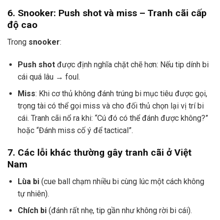
6. Snooker: Push shot và miss – Tranh cãi cấp
độ cao
Trong
snooker
:
Push shot
được định nghĩa chặt chẽ hơn: Nếu tip dính bi
cái quá lâu → foul.
Miss
: Khi cơ thủ không đánh trúng bi mục tiêu được gọi,
trọng tài có thể gọi miss và cho đối thủ chọn lại vị trí bi
cái. Tranh cãi nổ ra khi: “Cú đó có thể đánh được không?”
hoặc “Đánh miss cố ý để tactical”.
7. Các lỗi khác thường gây tranh cãi ở Việt
Nam
Lùa bi
(cue ball chạm nhiều bi cùng lúc một cách không
tự nhiên).
Chích bi
(đánh rất nhẹ, tip gần như không rời bi cái).