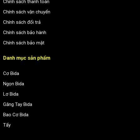
Chính sách thanh toán
Chính sách vận chuyển
Chính sách đổi trả
Chính sách bảo hành
Chính sách bảo mật
Danh mục sản phẩm
Cơ Bida
Ngọn Bida
Lơ Bida
Găng Tay Bida
Bao Cơ Bida
Tẩy