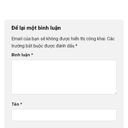
Để lại một bình luận
Email của bạn sẽ không được hiển thị công khai.
Các
trường bắt buộc được đánh dấu
*
Bình luận
*
Tên
*